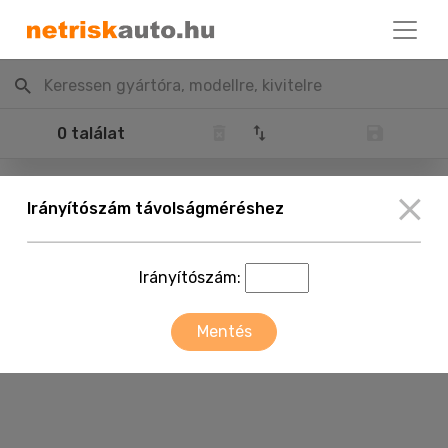
Keressen gyártóra, modellre, kivitelre
0 találat
Irányítószám távolságméréshez
Irányítószám:
Mentés