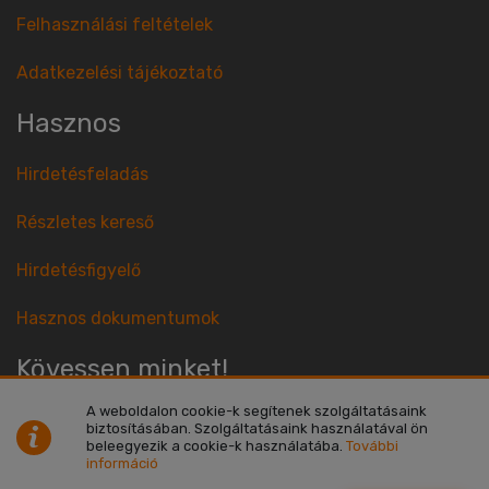
Felhasználási feltételek
Adatkezelési tájékoztató
Hasznos
Hirdetésfeladás
Részletes kereső
Hirdetésfigyelő
Hasznos dokumentumok
Kövessen minket!
A weboldalon cookie-k segítenek szolgáltatásaink
biztosításában. Szolgáltatásaink használatával ön
beleegyezik a cookie-k használatába.
További
információ
© Netrisk Magyarország Kft. 2004 - 2026 Minden jog