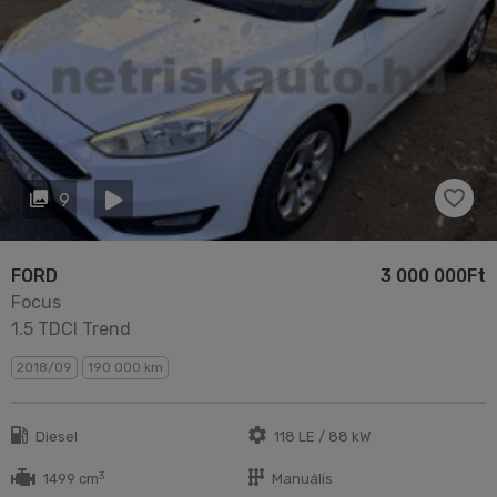
9
FORD
3 000 000Ft
Focus
1.5 TDCI Trend
2018/09
190 000 km
Diesel
118 LE / 88 kW
3
1499 cm
Manuális