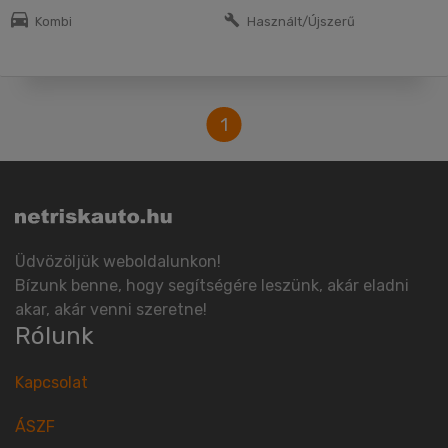
Kombi
Használt/Újszerű
1
Üdvözöljük weboldalunkon!
Bízunk benne, hogy segítségére leszünk, akár eladni
akar, akár venni szeretne!
Rólunk
Kapcsolat
ÁSZF