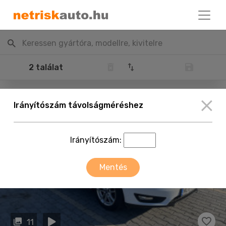
Keressen gyártóra, modellre, kivitelre
2 találat
Irányítószám távolságméréshez
Irányítószám:
Mentés
11