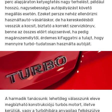
perc alapjáraton ketyegtetés nagy terhelést, például
hosszú, nagysebességű autópályázást követő
megállás esetén. Ezeket persze nehéz ellenőrizni
használtautó-vásárláskor, de ha kereskedésből
vesszük a kocsit, biztató a korrekt szervizkönyv,
benne az összes előírt olajcserével, ha pedig
magánszemélytől, érdemes kifaggatni a tulajt, hogy
mennyire turbó-tudatosan használta autóját.
A harmadik tanácsunk: lehetőleg válasszunk eleve
megbízható konstrukciójú turbós motort, illetve
kerüljük, vagy a turbóhibára anyagilag felkészülve