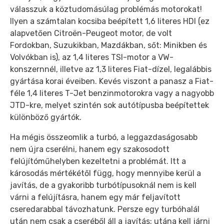
válasszuk a köztudomásúlag problémás motorokat!
Ilyen a számtalan kocsiba beépített 1,6 literes HDI (ez
alapvetően Citroën-Peugeot motor, de volt
Fordokban, Suzukikban, Mazdákban, sőt: Minikben és
Volvókban is), az 1,4 literes TSI-motor a VW-
konszernnél, illetve az 1,3 literes Fiat-dízel, legalábbis
gyártása korai éveiben. Kevés viszont a panasz a Fiat-
féle 1,4 literes T-Jet benzinmotorokra vagy a nagyobb
JTD-kre, melyet szintén sok autótípusba beépítettek
különböző gyártók.
Ha mégis összeomlik a turbó, a leggazdaságosabb
nem újra cserélni, hanem egy szakosodott
felújítóműhelyben kezeltetni a problémát. Itt a
károsodás mértékétől függ, hogy mennyibe kerül a
javítás, de a gyakoribb turbótípusoknál nem is kell
várni a felújításra, hanem egy már feljavított
cseredarabbal távozhatunk. Persze egy turbóhalál
után nem csak a cseréből áll a javítás: utána kell járni