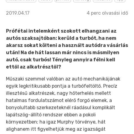
2019.04.17
4
perc olvasási idő
Prófétai intelemként szokott elhangzani az
autós szaksajtóban: kerüld a turbót, ha nem
akarsz sokat költeni a használt autódra vásárlás
után! Na de hát lassan már nincs is másmilyen
autó, csak turbós! Tényleg annyira félni kell
ettől az alkatrésztől?
Műszaki szemmel valóban az autó mechanikájának
egyik legkritikusabb pontja a turbófeltöltő. Precíz
illesztésű alkatrészek, nagy hőterhelés mellett
hatalmas fordulatszámot elérő forgó elemek, a
bonyolultabb szerkezeteknél ráadásul komplikált
lapátszög-állító rendszer ebben a pokoli
környezetben; ha igaz Murphy törvénye, hát
alighanem itt figyelhetjük meg az igazságát