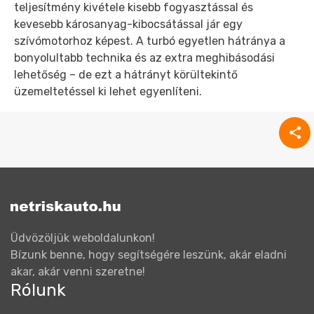
teljesítmény kivétele kisebb fogyasztással és
kevesebb károsanyag-kibocsátással jár egy
szívómotorhoz képest. A turbó egyetlen hátránya a
bonyolultabb technika és az extra meghibásodási
lehetőség – de ezt a hátrányt körültekintő
üzemeltetéssel ki lehet egyenlíteni.
Üdvözöljük weboldalunkon!
Bízunk benne, hogy segítségére leszünk, akár eladni
akar, akár venni szeretne!
Rólunk