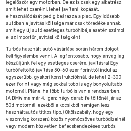
legelőször egy motorban. De ez is csak egy alkatrész,
amit lehet cserélni, lehet javítani, kopását,
elhasználódását pedig beárazza a piac. Egy idősebb
autóban a javítás költsége már csak töredéke annak,
amit egy új autó esetleges turbóhibája esetén számol
el az importőr javítási költségként.
Turbós használt autó vásárlása során három dolgot
kell figyelembe venni. A legfontosabb, hogy anyagilag
készüljünk fel egy esetleges cserére, javításra! Egy
turbófeltöltő javítása 50-60 ezer forinttól indul az
egyszerűbb, gyakori konstrukcióknál, de lehet 2-300
ezer forint vagy még sokkal több is egy bonyolultabb
motornál. Pláne, ha több turbó is van a rendszerben.
(A BMW ma már 4, igen: négy darab feltöltőnél jár az
50d motornál, ezekből a kocsikból nemigen lesz
használtautós titkos tipp.) Ökölszabály, hogy egy
viszonylag korszerű közös nyomócsöves turbódízelnél
vagy modern közvetlen befecskendezéses turbós