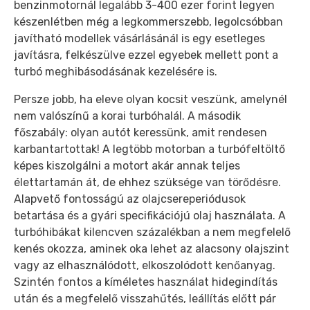
benzinmotornál legalább 3-400 ezer forint legyen
készenlétben még a legkommerszebb, legolcsóbban
javítható modellek vásárlásánál is egy esetleges
javításra, felkészülve ezzel egyebek mellett pont a
turbó meghibásodásának kezelésére is.
Persze jobb, ha eleve olyan kocsit veszünk, amelynél
nem valószínű a korai turbóhalál. A második
főszabály: olyan autót keressünk, amit rendesen
karbantartottak! A legtöbb motorban a turbófeltöltő
képes kiszolgálni a motort akár annak teljes
élettartamán át, de ehhez szüksége van törődésre.
Alapvető fontosságú az olajcsereperiódusok
betartása és a gyári specifikációjú olaj használata. A
turbóhibákat kilencven százalékban a nem megfelelő
kenés okozza, aminek oka lehet az alacsony olajszint
vagy az elhasználódott, elkoszolódott kenőanyag.
Szintén fontos a kíméletes használat hidegindítás
után és a megfelelő visszahűtés, leállítás előtt pár