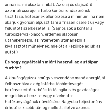
annak is, mi okozta a hibát. Az olaj és olajszűrő
azonnali cseréje, a turbó kenési rendszerének
tisztítása, hűtésének ellenőrzése a minimum, ha nem
akarjuk gyorsan elpusztítani a frissen cserélt új vagy
felújított szerkezetet is. (Sajnos sok a kontár a
turbószerviz-piacon, érdemes alaposan
utánakérdezni, az interneten utánanézni a
kiválasztott műhelynek, mielőtt a kezükbe adjuk az
autót.)
És hogy egyáltalán miért használ az autóipar
turbót?
A kipufogógázok amúgy veszendőbe menő energiáját
felhasználva az égéstérbe többletlevegőt
bekényszerítő turbófeltöltő logikus és gazdaságos
megoldás a benzin- vagy dízelmotor
hatékonyságának növelésére. Nagyobb teljesítmény
érhető el kisebb tömeg mellett, illetve azonos