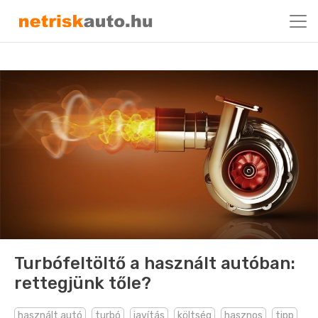
Turbófeltöltő a használt autóban:
rettegjünk tőle?
használt autó
turbó
javítás
költség
hasznos
tipp