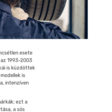
ncsétlen esete
l az 1993-2003
kái is küzdöttek
modellek is
a, intenzíven
árkák; ezt a
tása, a sós