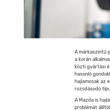
A márkaszintű 
a korán alkalma
közti gyártási 
hasonló gondokk
hajlamosak az e
rozsdásodó típu
A Mazda is hajl
problémát állít