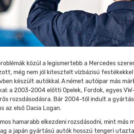
problémák közül a legismertebb a Mercedes szere
zott, még nem jól kitesztelt vízbázisú festékekke
évben készült autókkal. A német autóipar más már
al: a 2003-2004 előtti Opelek, Fordok, egyes VW-
rős rozsdásodásra. Bár 2004-től indult a gyártás
s az első Dacia Logan.
amos hamarabb elkezdeni rozsdásodni, mint más m
ólag a japán gyártású autók hosszú tengeri utazta