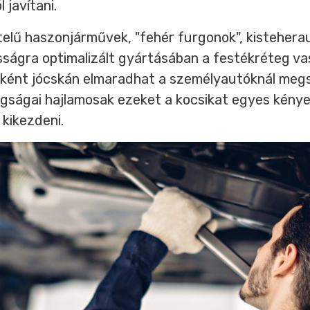
l javítani.
telű haszonjárművek, "fehér furgonok", kistehera
ságra optimalizált gyártásában a festékréteg v
ként jócskán elmaradhat a személyautóknál megs
agságai hajlamosak ezeket a kocsikat egyes kény
kikezdeni.