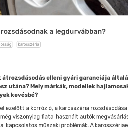
 rozsdásodnak a legdurvábban?
tosság
karosszéria
átrozsdásodás elleni gyári garanciája által
lesz utána? Mely márkák, modellek hajlamosa
lyek kevésbé?
l ezelőtt a korrózió, a karosszéria rozsdásodás
 még viszonylag fiatal használt autók megvásárlás
sal kapcsolatos műszaki problémák. A karosszéria