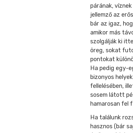
párának, víznek
jellemző az erő
bár az igaz, ho
amikor más távo
szolgálják ki i
öreg, sokat fut
pontokat különö
Ha pedig egy-eg
bizonyos helye
fellelésében, il
sosem látott pé
hamarosan fel f
Ha találunk ro
hasznos (bár saj