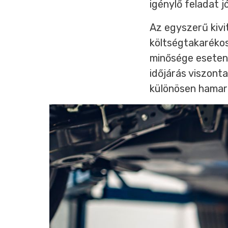
igénylő feladat jó
Az egyszerű kivi
költségtakarékos
minősége eseten
időjárás viszont
különösen hamar 