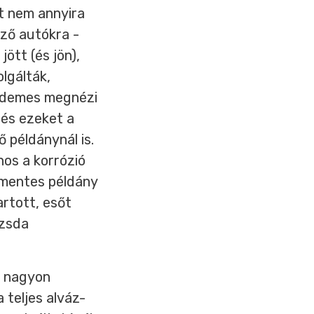
rt nem annyira
ező autókra -
ött (és jön),
lgálták,
 érdemes megnézi
 és ezeket a
 példánynál is.
nos a korrózió
amentes példány
artott, esőt
ozsda
, nagyon
 teljes alváz-