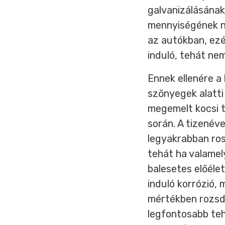
galvanizálásának
mennyiségének n
az autókban, ezé
induló, tehát ne
Ennek ellenére a
szőnyegek alatti
megemelt kocsi t
során. A tizenév
legyakrabban ros
tehát ha valamel
balesetes előélet
induló korrózió, 
mértékben rozsdá
legfontosabb teh