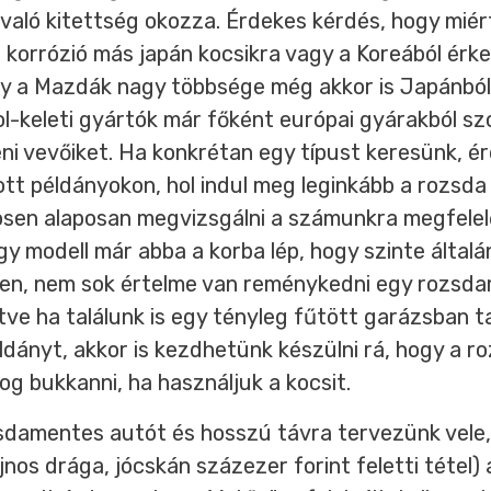
 való kitettség okozza. Érdekes kérdés, hogy mié
s korrózió más japán kocsikra vagy a Koreából érk
gy a Mazdák nagy többsége még akkor is Japánból j
l-keleti gyártók már főként európai gyárakból szo
tteni vevőiket. Ha konkrétan egy típust keresünk,
ott példányokon, hol indul meg leginkább a rozsda
sen alaposan megvizsgálni a számunkra megfelelő
y modell már abba a korba lép, hogy szinte általá
ken, nem sok értelme van reménykedni egy rozsd
letve ha találunk is egy tényleg fűtött garázsban t
ldányt, akkor is kezdhetünk készülni rá, hogy a r
og bukkanni, ha használjuk a kocsit.
zsdamentes autót és hosszú távra tervezünk vele
nos drága, jócskán százezer forint feletti tétel) a