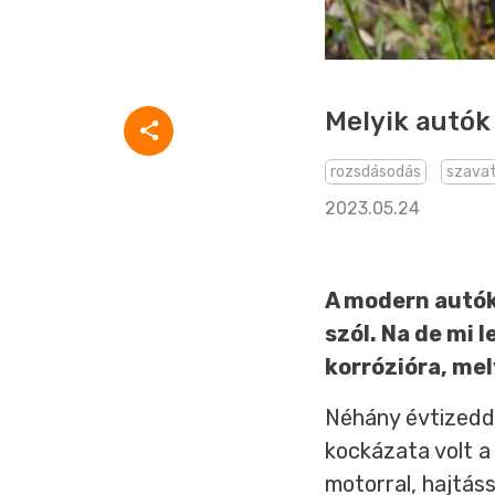
Melyik autók
rozsdásodás
szava
2023.05.24
A modern autók 
szól. Na de mi 
korrózióra, me
Néhány évtizedde
kockázata volt a
motorral, hajtás