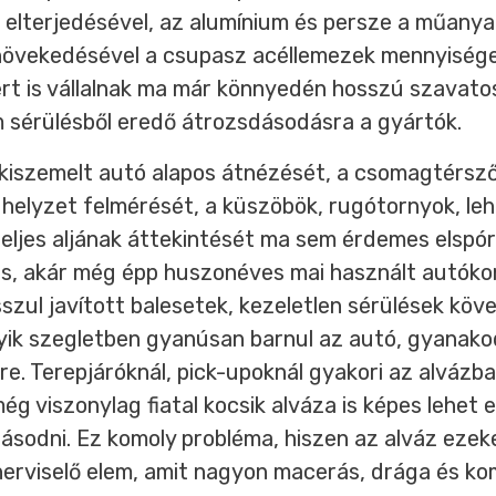
 elterjedésével, az alumínium és persze a műany
övekedésével a csupasz acéllemezek mennyisége
rt is vállalnak ma már könnyedén hosszú szavatos
m sérülésből eredő átrozsdásodásra a gyártók.
 kiszemelt autó alapos átnézését, a csomagtérsző
 helyzet felmérését, a küszöbök, rugótornyok, leh
eljes aljának áttekintését ma sem érdemes elspóro
es, akár még épp huszonéves mai használt autók
szul javított balesetek, kezeletlen sérülések kö
yik szegletben gyanúsan barnul az autó, gyanak
re. Terepjáróknál, pick-upoknál gyakori az alvázba
még viszonylag fiatal kocsik alváza is képes lehet 
sodni. Ez komoly probléma, hiszen az alváz ezeke
erviselő elem, amit nagyon macerás, drága és k