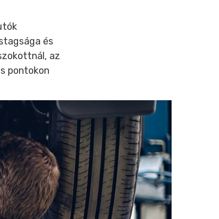
utók
astagsága és
zokottnál, az
es pontokon