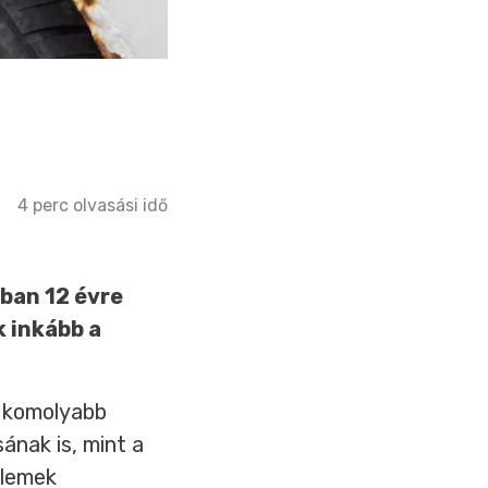
4
perc olvasási idő
ában 12 évre
k inkább a
a komolyabb
ának is, mint a
elemek