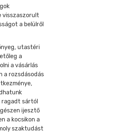
agok
 visszaszorult
ságot a belülről
nyeg, utastéri
etőleg a
lni a vásárlás
on a rozsdásodás
vetkezménye,
odhatunk
 ragadt sártól
egészen ijesztő
n a kocsikon a
omoly szaktudást