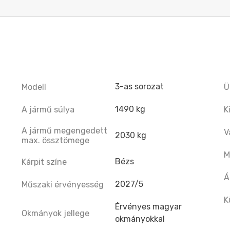
3-as sorozat
Modell
Ü
1490 kg
A jármű súlya
K
A jármű megengedett
V
2030 kg
max. össztömege
M
Bézs
Kárpit színe
Á
2027/5
Műszaki érvényesség
K
Érvényes magyar
Okmányok jellege
okmányokkal