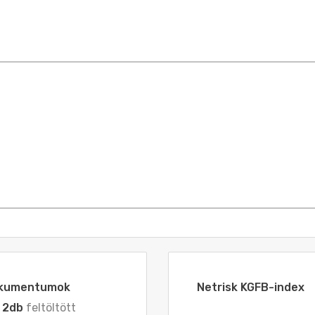
dokumentumok
Netrisk KGFB-index
z
2db
feltöltött