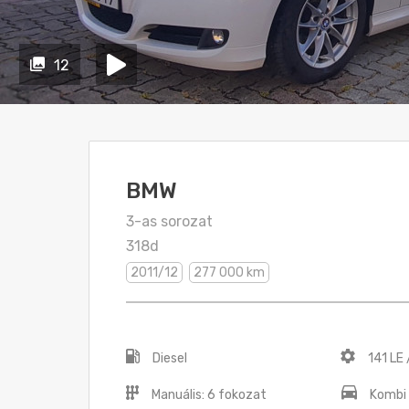
12
BMW
3-as sorozat
318d
2011/12
277 000 km
Diesel
141 LE
Manuális: 6 fokozat
Kombi