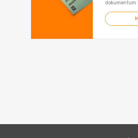
dokumentum t
M