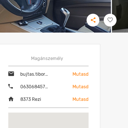
Magánszemély
bujtas.tibor7@gmail.com
Mutasd
06306845782
Mutasd
8373 Rezi
Mutasd