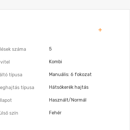
5
lések száma
Kombi
ivitel
Manuális: 6 fokozat
áltó típusa
Hátsókerék hajtás
eghajtás típusa
Használt/Normál
llapot
Fehér
ülső szín