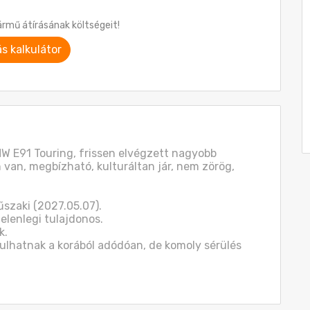
ármű átírásának költségeit!
ás kalkulátor
W E91 Touring, frissen elvégzett nagyobb 
 van, megbízható, kulturáltan jár, nem zörög, 
szaki (2027.05.07).

lenlegi tulajdonos.

.

dulhatnak a korából adódóan, de komoly sérülés 