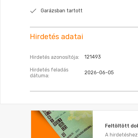
Garázsban tartott
Hirdetés adatai
121493
Hirdetés azonosítója:
Hirdetés feladás
2026-06-05
dátuma:
Feltöltött 
A hirdetéshe