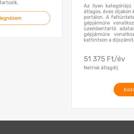
artozik.
Az ilyen kategóriájú
átlagos, éves díjakon 
portálon. A feltüntet
egnézem
gépjárműre vonatkoz
üzembentartó adatai
gépjárműre vonatkoz
kattintson a díjszámít
51 375 Ft/év
Netrisk átlagdíj
Kisz