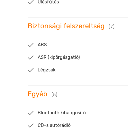
Ülésfűtés
Biztonsági felszereltség
(7)
ABS
ASR (kipörgésgátló)
Légzsák
Egyéb
(5)
Bluetooth kihangosító
CD-s autórádió