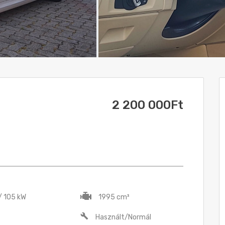
2 200 000Ft
 / 105 kW
1995 cm³
Használt/Normál