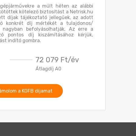
 gépjárművekre a múlt héten az alábbi
kötöttek kötelező biztosítást a Netrisk.hu
ett díjak tájékoztató jellegűek, az adott
ó konkrét díj mértékét a tulajdonos/
 nagyban befolyásolhatják. Az erre a
ó pontos díj kiszámításához kérjük,
ást indító gombra.
72 079 Ft/év
Átlagdíj A0
ámolom a KGFB díjamat