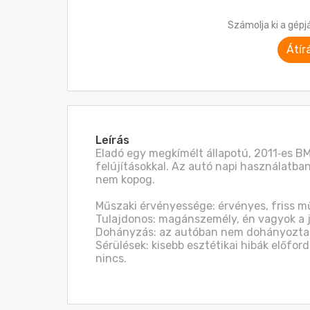
Számolja ki a gépj
Átír
Leírás
Eladó egy megkímélt állapotú, 2011‑es BM
felújításokkal. Az autó napi használatban
nem kopog.

Műszaki érvényessége: érvényes, friss mű
Tulajdonos: magánszemély, én vagyok a je
Dohányzás: az autóban nem dohányoztak
Sérülések: kisebb esztétikai hibák előfor
nincs.