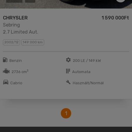
CHRYSLER
1 590 000Ft
Sebring
2.7 Limited Aut.
2002/12
149 000 km
Benzin
200 LE / 149 kW
3
2736 cm
Automata
Cabrio
Használt/Normál
1