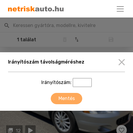
Keressen gyártóra, modellre, kivitelre
1 találat
Irányítószám távolságméréshez
Irányítószám:
Mentés
12