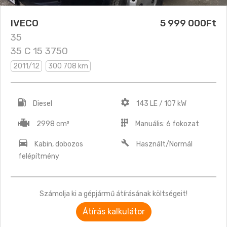
IVECO
5 999 000Ft
35
35 C 15 3750
2011/12
300 708 km
Diesel
143 LE / 107 kW
2998 cm³
Manuális: 6 fokozat
Kabin, dobozos
Használt/Normál
felépítmény
Számolja ki a gépjármű átírásának költségeit!
Átírás kalkulátor