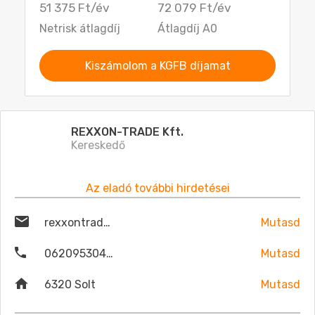
51 375 Ft/év
72 079 Ft/év
Netrisk átlagdíj
Átlagdíj A0
Kiszámolom a KGFB díjamat
REXXON-TRADE Kft.
Kereskedő
Az eladó további hirdetései
rexxontrade@gmail.com
Mutasd
06209530479
Mutasd
6320 Solt
Mutasd