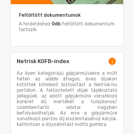
Feltöltött dokumentumok
A hirdetéshez
0db
feltöltött dokumentum
tartozik.
Netrisk KGFB-index
Az ilyen kategóriájú gépjárművekre a múlt
héten az alábbi átlagos, éves díjakon
kötöttek kötelező biztosítást a Netrisk.hu
portálon. A feltüntetett díjak tájékoztató
jellegűek, az adott gépjárműre vonatkozó
konkrét díj mértékét a tulajdonos/
üzembentartó adatai nagyban
befolyásolhatják. Az erre a gépjárműre
vonatkozó pontos díj kiszámításához kérjük,
kattintson a díjszámítást indító gombra.