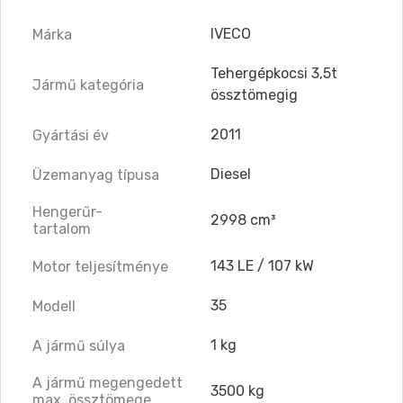
IVECO
Márka
Tehergépkocsi 3,5t
Jármű kategória
össztömegig
2011
Gyártási év
Diesel
Üzemanyag típusa
Hengerűr-
2998 cm³
tartalom
143 LE / 107 kW
Motor teljesítménye
35
Modell
1 kg
A jármű súlya
A jármű megengedett
3500 kg
max. össztömege