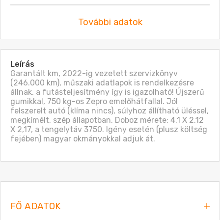
További adatok
Leírás
Garantált km, 2022-ig vezetett szervizkönyv 
(246.000 km), műszaki adatlapok is rendelkezésre 
állnak, a futásteljesítmény így is igazolható! Újszerű 
gumikkal, 750 kg-os Zepro emelőhátfallal. Jól 
felszerelt autó (klíma nincs), súlyhoz állítható üléssel, 
megkímélt, szép állapotban. Doboz mérete: 4,1 X 2,12 
X 2,17, a tengelytáv 3750. Igény esetén (plusz költség 
fejében) magyar okmányokkal adjuk át.
FŐ ADATOK