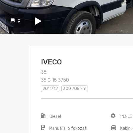
9
IVECO
35
35 C 15 3750
2011/12
300 708 km
Diesel
143 LE
Manuális: 6 fokozat
Kabin,