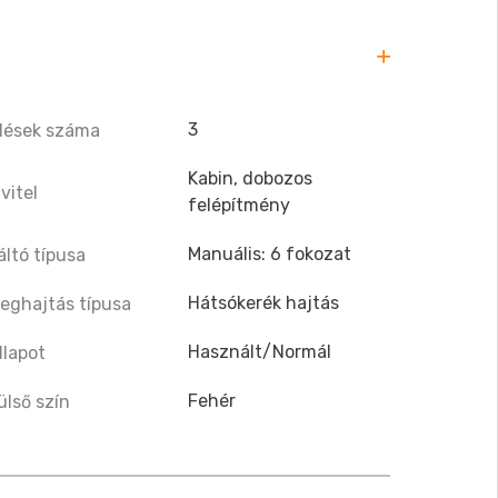
3
lések száma
Kabin, dobozos
ivitel
felépítmény
Manuális: 6 fokozat
áltó típusa
Hátsókerék hajtás
eghajtás típusa
Használt/Normál
llapot
Fehér
ülső szín