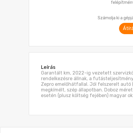
felépítmén
Számolja ki a gépj
Átír
Leírás
Garantált km, 2022-ig vezetett szervizkö
rendelkezésre állnak, a futásteljesítmény
Zepro emelőhátfallal. Jól felszerelt autó (
megkímélt, szép állapotban. Doboz mérete:
esetén (plusz költség fejében) magyar o