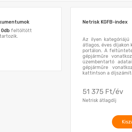
dokumentumok
Netrisk KGFB-index
z
0db
feltöltött
artozik.
Az ilyen kategóriájú
átlagos, éves díjakon 
portálon. A feltüntet
gépjárműre vonatkoz
üzembentartó adatai
gépjárműre vonatkoz
kattintson a díjszámít
51 375 Ft/év
Netrisk átlagdíj
Kisz