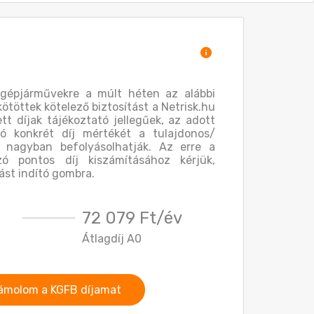
 gépjárművekre a múlt héten az alábbi
kötöttek kötelező biztosítást a Netrisk.hu
ett díjak tájékoztató jellegűek, az adott
ó konkrét díj mértékét a tulajdonos/
 nagyban befolyásolhatják. Az erre a
ó pontos díj kiszámításához kérjük,
ást indító gombra.
72 079 Ft/év
Átlagdíj A0
ámolom a KGFB díjamat