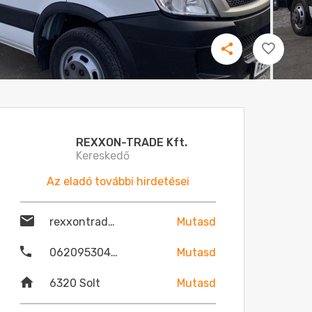
REXXON-TRADE Kft.
Kereskedő
Az eladó további hirdetései
rexxontrade@gmail.com
Mutasd
06209530479
Mutasd
6320 Solt
Mutasd