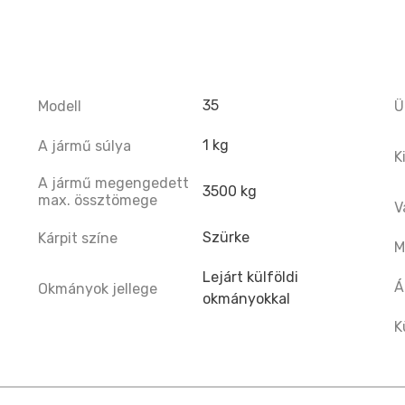
35
Modell
Ü
1 kg
A jármű súlya
K
A jármű megengedett
3500 kg
max. össztömege
V
Szürke
Kárpit színe
M
Lejárt külföldi
Á
Okmányok jellege
okmányokkal
K