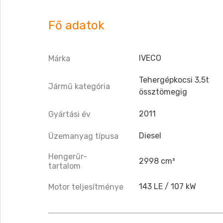
Fő adatok
IVECO
Márka
Tehergépkocsi 3,5t
Jármű kategória
össztömegig
2011
Gyártási év
Diesel
Üzemanyag típusa
Hengerűr-
2998 cm³
tartalom
143 LE / 107 kW
Motor teljesítménye