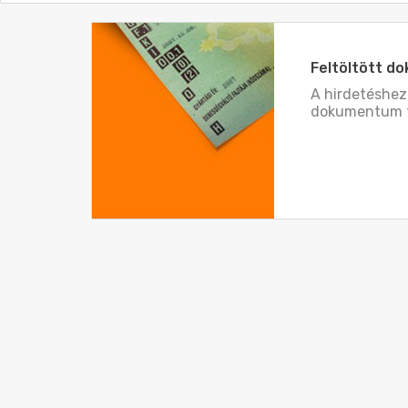
Feltöltött 
A hirdetéshe
dokumentum t