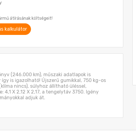
y
ármű átírásának költségeit!
ás kalkulátor
nyv (246.000 km), műszaki adatlapok is 
 így is igazolható! Újszerű gumikkal, 750 kg-os 
klíma nincs), súlyhoz állítható üléssel, 
 4,1 X 2,12 X 2,17, a tengelytáv 3750. Igény 
kmányokkal adjuk át.