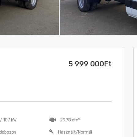
5 999 000Ft
 / 107 kW
2998 cm³
 dobozos
Használt/Normál