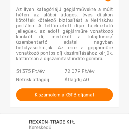
Az ilyen kategóriájú gépjárművekre a múlt
héten az alábbi átlagos, éves díjakon
kötöttek kötelező biztosítást a Netrisk.hu
portálon. A feltüntetett díjak tájékoztató
jellegűek, az adott gépjárműre vonatkozó
konkrét díj mértékét a tulajdonos/
üzembentartó adatai nagyban
befolyásolhatják. Az erre a gépjárműre
vonatkozó pontos díj kiszámításához kérjük,
kattintson a díjszámítást indító gombra.
51 375 Ft/év
72 079 Ft/év
Netrisk átlagdíj
Átlagdíj A0
Kiszámolom a KGFB díjamat
REXXON-TRADE Kft.
Kereskedő