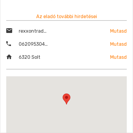
Az eladó további hirdetései
rexxontrade@gmail.com
Mutasd
06209530479
Mutasd
6320 Solt
Mutasd