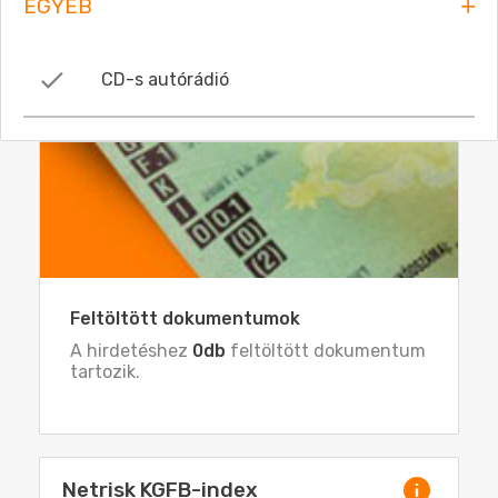
EGYÉB
CD-s autórádió
Feltöltött dokumentumok
A hirdetéshez
0db
feltöltött dokumentum
tartozik.
Netrisk KGFB-index