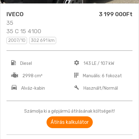
IVECO
3 199 000Ft
35
35 C 15 4100
2007/10
302 691 km
Diesel
143 LE / 107 kW
2998 cm³
Manuális: 6 fokozat
Alváz-kabin
Használt/Normál
Számolja ki a gépjármű átírásának költségeit!
Átírás kalkulátor