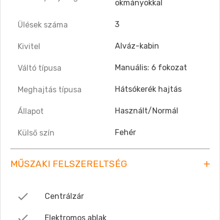
okmányokkal
3
Ülések száma
Alváz-kabin
Kivitel
Manuális: 6 fokozat
Váltó típusa
Hátsókerék hajtás
Meghajtás típusa
Használt/Normál
Állapot
Fehér
Külső szín
MŰSZAKI FELSZERELTSÉG
Centrálzár
Elektromos ablak