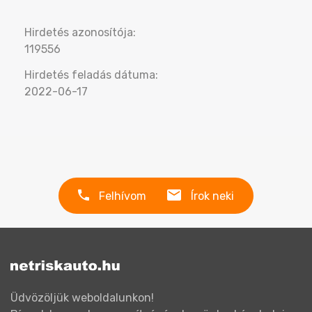
Hirdetés azonosítója:
119556
Hirdetés feladás dátuma:
2022-06-17
Felhívom
Írok neki
Üdvözöljük weboldalunkon!