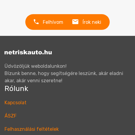
Felhívom
Írok neki
Üdvözöljük weboldalunkon!
Bízunk benne, hogy segítségére leszünk, akár eladni
akar, akár venni szeretne!
Rólunk
Kapcsolat
ÁSZF
Felhasználási feltételek