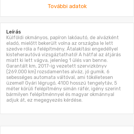
További adatok
Leírás
Külföldi okmányos, papíron lakóautó, de alvázként 
eladó, mielőtt bekerült volna az országba le lett 
szedve róla a felépítmény. Átalakítási engedéllyel 
kisteherautóvá vizsgáztatható! A hátfal az átjárás 
miatt ki lett vágva, jelenleg 1 ülés van benne. 
Garantált km, 2017-ig vezetett szervizkönyv 
(269.000 km) rozsdamentes alváz, jó gumik. 6 
sebességes automata váltóval, ami tökéletesen 
üzemel! Gyári légrugó, 4100 hosszú tengelytáv, 5 
méter körüli felépítmény simán ráfér, igény szerint 
bármilyen felépítménnyel és magyar okmánnyal 
adjuk át, ez megegyezés kérdése.