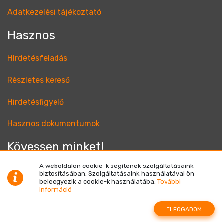
Adatkezelési tájékoztató
Hasznos
Hirdetésfeladás
Részletes kereső
Hirdetésfigyelő
Hasznos dokumentumok
Kövessen minket!
A weboldalon cookie-k segítenek szolgáltatásaink
biztosításában. Szolgáltatásaink használatával ön
beleegyezik a cookie-k használatába.
További
információ
© Netrisk Magyarország Kft. 2004 - 2026 Minden jog
fenntartva!
ELFOGADOM