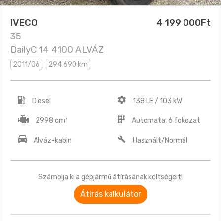
IVECO
4 199 000Ft
35
DailyC 14 4100 ALVÁZ
2011/06
294 690 km
Diesel
138 LE / 103 kW
2998 cm³
Automata: 6 fokozat
Alváz-kabin
Használt/Normál
Számolja ki a gépjármű átírásának költségeit!
Átírás kalkulátor