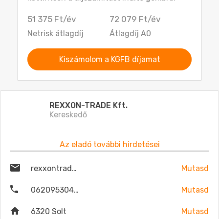
51 375 Ft/év
72 079 Ft/év
Netrisk átlagdíj
Átlagdíj A0
Kiszámolom a KGFB díjamat
REXXON-TRADE Kft.
Kereskedő
Az eladó további hirdetései
rexxontrade@gmail.com
Mutasd
06209530479
Mutasd
6320 Solt
Mutasd