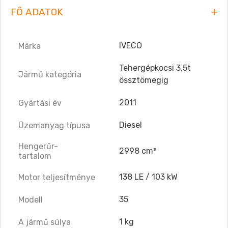
FŐ ADATOK
IVECO
Márka
Tehergépkocsi 3,5t
Jármű kategória
össztömegig
2011
Gyártási év
Diesel
Üzemanyag típusa
Hengerűr-
2998 cm³
tartalom
138 LE / 103 kW
Motor teljesítménye
35
Modell
1 kg
A jármű súlya