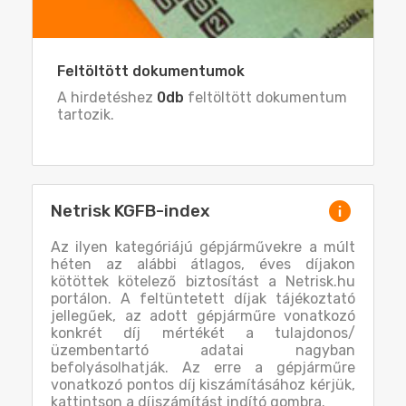
Feltöltött dokumentumok
A hirdetéshez
0db
feltöltött dokumentum
tartozik.
Netrisk KGFB-index
Az ilyen kategóriájú gépjárművekre a múlt
héten az alábbi átlagos, éves díjakon
kötöttek kötelező biztosítást a Netrisk.hu
portálon. A feltüntetett díjak tájékoztató
jellegűek, az adott gépjárműre vonatkozó
konkrét díj mértékét a tulajdonos/
üzembentartó adatai nagyban
befolyásolhatják. Az erre a gépjárműre
vonatkozó pontos díj kiszámításához kérjük,
kattintson a díjszámítást indító gombra.