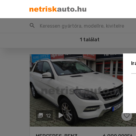
Keressen gyártóra, modellre, kivitelre
1 találat
I
12