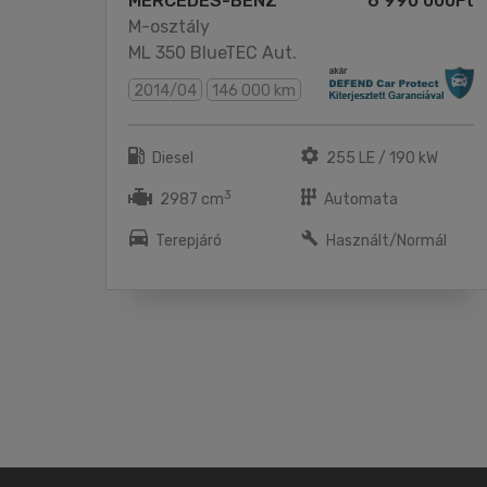
MERCEDES-BENZ
6 990 000Ft
M-osztály
ML 350 BlueTEC Aut.
2014/04
146 000 km
Diesel
255 LE / 190 kW
3
2987 cm
Automata
Terepjáró
Használt/Normál