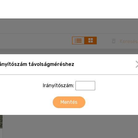
Keresés
rányítószám távolságméréshez
Irányítószám:
Mentés