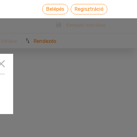
Belépés
Regisztráció
Keresés mentése
 törlése
Rendezés