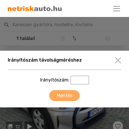
Keressen gyártóra, modellre, kivitelre
1 találat
Irányítószám távolságméréshez
Irányítószám:
Mentés
12