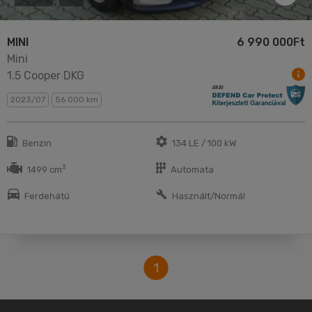
MINI
6 990 000Ft
Mini
1.5 Cooper DKG
2023/07
56 000 km
Benzin
134 LE / 100 kW
3
1499 cm
Automata
Ferdehátú
Használt/Normál
1