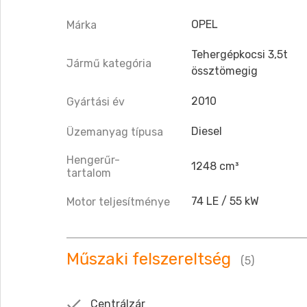
OPEL
Márka
Tehergépkocsi 3,5t
Jármű kategória
össztömegig
2010
Gyártási év
Diesel
Üzemanyag típusa
Hengerűr-
1248 cm³
tartalom
74 LE / 55 kW
Motor teljesítménye
Műszaki felszereltség
(5)
Centrálzár