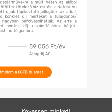
 gépjárművekre a múlt héten az alábbi
kötöttek kötelező biztosítást a Netrisk.hu
ett díjak tájékoztató jellegűek, az adott
ó konkrét díj mértékét a tulajdonos/
 nagyban befolyásolhatják. Az erre a
ó pontos díj kiszámításához kérjük,
ást indító gombra.
59 056 Ft/év
Átlagdíj A0
ámolom a KGFB díjamat
Kövessen minket!