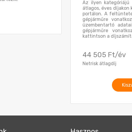
Az ilyen kategóriájú
átlagos, éves díjakon 
portálon. A feltüntet
gépjárműre vonatkoz
üzembentartó adatai
gépjárműre vonatkoz
kattintson a díjszámít
44 505 Ft/év
Netrisk átlagdíj
Kisz
nk
Hasznos