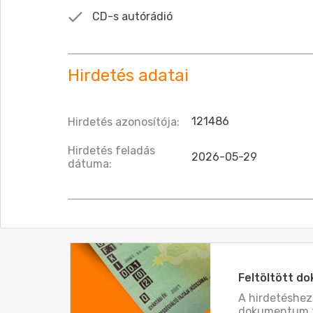
CD-s autórádió
Hirdetés adatai
121486
Hirdetés azonosítója:
Hirdetés feladás
2026-05-29
dátuma:
Feltöltött 
A hirdetéshe
dokumentum t