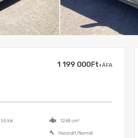
1 199 000Ft
+ÁFA
/ 55 kW
1248 cm³
Használt/Normál