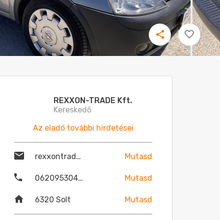
REXXON-TRADE Kft.
Kereskedő
Az eladó további hirdetései
rexxontrade@gmail.com
Mutasd
06209530479
Mutasd
6320 Solt
Mutasd