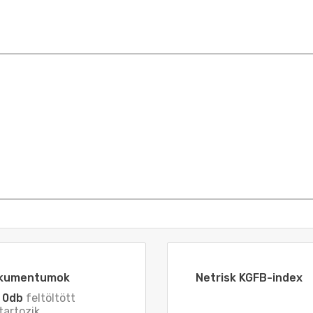
dokumentumok
Netrisk KGFB-index
z
0db
feltöltött
artozik.