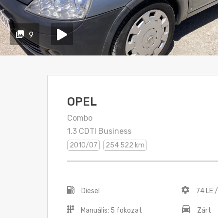
9
OPEL
Combo
1.3 CDTI Business
2010/07
254 522 km
Diesel
74 LE 
Manuális: 5 fokozat
Zárt