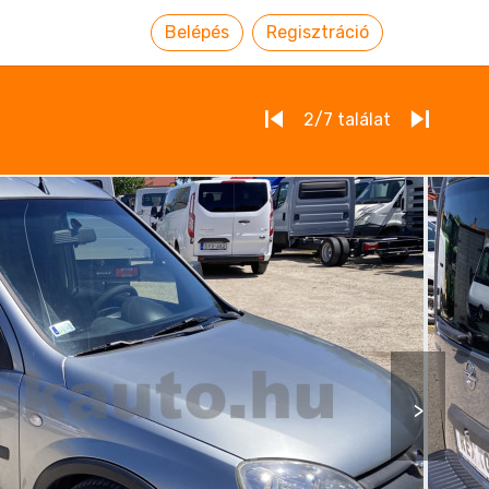
Belépés
Regisztráció
2/7
találat