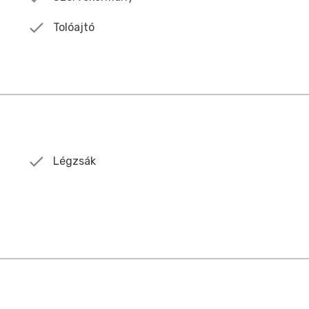
Tolóajtó
Légzsák