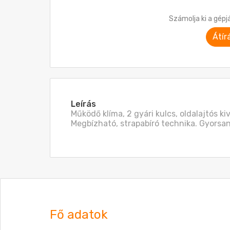
Számolja ki a gépj
Átír
Leírás
Működő klíma, 2 gyári kulcs, oldalajtós ki
Megbízható, strapabíró technika. Gyorsa
Fő adatok