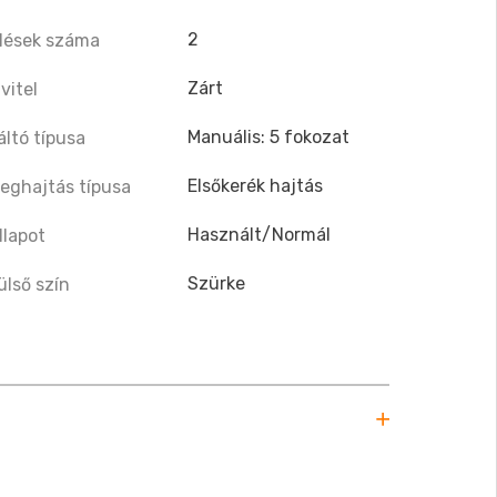
2
lések száma
Zárt
ivitel
Manuális: 5 fokozat
áltó típusa
Elsőkerék hajtás
eghajtás típusa
Használt/Normál
llapot
Szürke
ülső szín