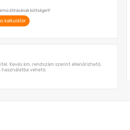
ármű átírásának költségeit!
ás kalkulátor
vitel. Kevés km, rendszám szerint ellenőrizhető. 
n használatba vehető.