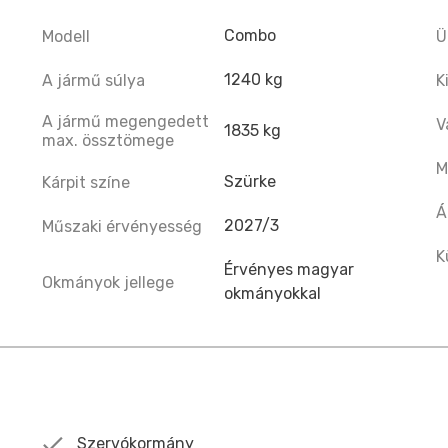
Combo
Modell
Ü
1240 kg
A jármű súlya
K
A jármű megengedett
V
1835 kg
max. össztömege
M
Szürke
Kárpit színe
Á
2027/3
Műszaki érvényesség
K
Érvényes magyar
Okmányok jellege
okmányokkal
Szervókormány