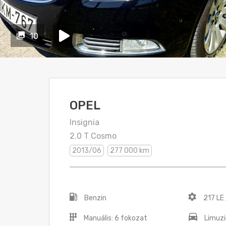
10
OPEL
Insignia
2.0 T Cosmo
2013/06
277 000 km
Benzin
217 LE
Manuális: 6 fokozat
Limuzi