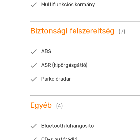
Multifunkciós kormány
Biztonsági felszereltség
(7)
ABS
ASR (kipörgésgátló)
Parkolóradar
Egyéb
(4)
Bluetooth kihangosító
CD-s autórádió