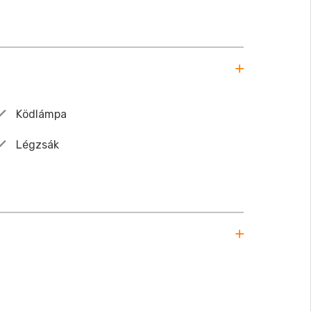
Ködlámpa
Légzsák