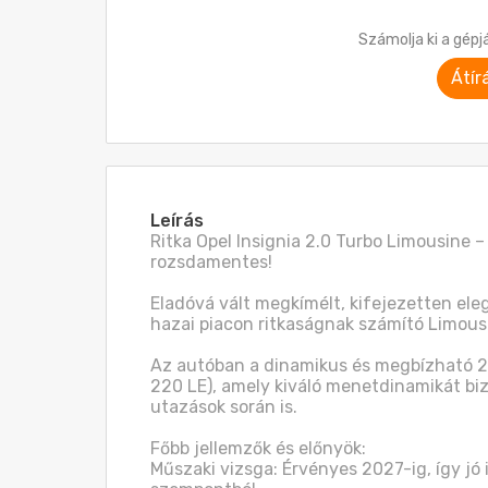
Számolja ki a gépj
Átír
Leírás
Ritka Opel Insignia 2.0 Turbo Limousine –
rozsdamentes!

Eladóvá vált megkímélt, kifejezetten ele
hazai piacon ritkaságnak számító Limousin
Az autóban a dinamikus és megbízható 2.0
220 LE), amely kiváló menetdinamikát bi
utazások során is.

Főbb jellemzők és előnyök:

Műszaki vizsga: Érvényes 2027-ig, így jó 