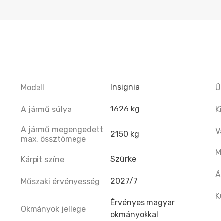
Insignia
Modell
Ü
1626 kg
A jármű súlya
K
A jármű megengedett
V
2150 kg
max. össztömege
M
Szürke
Kárpit színe
Á
2027/7
Műszaki érvényesség
K
Érvényes magyar
Okmányok jellege
okmányokkal