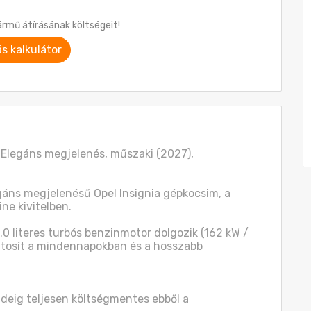
ármű átírásának költségeit!
ás kalkulátor
 Elegáns megjelenés, műszaki (2027), 
gáns megjelenésű Opel Insignia gépkocsim, a 
e kivitelben.

 literes turbós benzinmotor dolgozik (162 kW / 
ztosít a mindennapokban és a hosszabb 
ideig teljesen költségmentes ebből a 