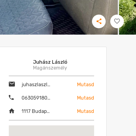
Juhász László
Magánszemély
juhaszlaszlo132@gmail.com
Mutasd
06305918030
Mutasd
1117 Budapest
Mutasd