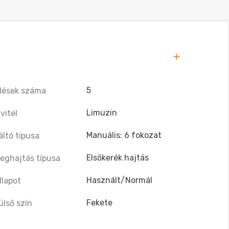
5
lések száma
Limuzin
ivitel
Manuális: 6 fokozat
áltó típusa
Elsőkerék hajtás
eghajtás típusa
Használt/Normál
llapot
Fekete
ülső szín