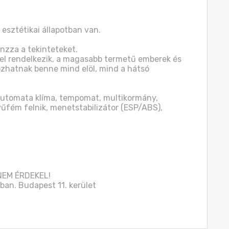
esztétikai állapotban van.

nzza a tekinteteket.

rel rendelkezik, a magasabb termetű emberek és 
zhatnak benne mind elöl, mind a hátsó 
 Automata klíma, tempomat, multikormány, 
yűfém felnik, menetstabilizátor (ESP/ABS), 
NEM ÉRDEKEL!

an. Budapest 11. kerület
