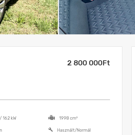
2 800 000Ft
 / 162 kW
1998 cm³
n
Használt/Normál