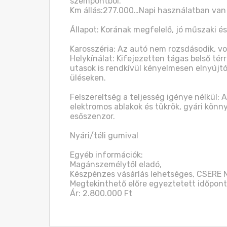
szempontból.

Km állás:277.000…Napi használatban van

Állapot: Korának megfelelő, jó műszaki és 
Karosszéria: Az autó nem rozsdásodik, vo
Helykínálat: Kifejezetten tágas belső tér
utasok is rendkívül kényelmesen elnyújtó
üléseken.

Felszereltség a teljesség igénye nélkül:
elektromos ablakok és tükrök, gyári könn
esőszenzor.

Nyári/téli gumival

Egyéb információk:

Magánszemélytől eladó,

Készpénzes vásárlás lehetséges, CSERE 
Megtekinthető előre egyeztetett időpontb
Ár: 2.800.000 Ft