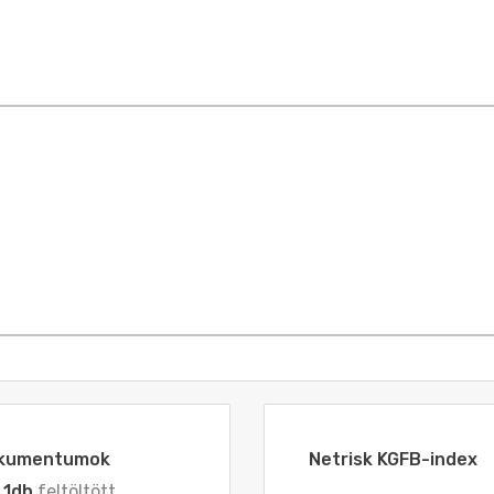
dokumentumok
Netrisk KGFB-index
z
1db
feltöltött