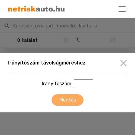
Keressen gyártóra, modellre, kivitelre
0 találat
Irányítószám távolságméréshez
Irányítószám:
Mentés