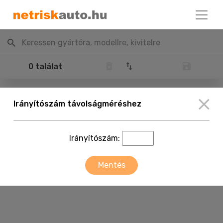
Keressen gyártóra, modellre, kivitelre
0 találat
Irányítószám távolságméréshez
Irányítószám:
Mentés