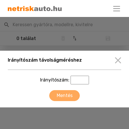
Keressen gyártóra, modellre, kivitelre
0 találat
Irányítószám távolságméréshez
Irányítószám:
Mentés