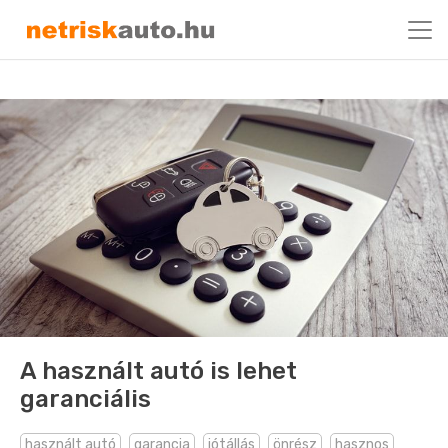
A használt autó is lehet
garanciális
használt autó
garancia
jótállás
önrész
hasznos