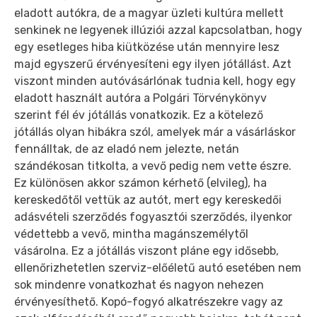
eladott autókra, de a magyar üzleti kultúra mellett
senkinek ne legyenek illúziói azzal kapcsolatban, hogy
egy esetleges hiba kiütközése után mennyire lesz
majd egyszerű érvényesíteni egy ilyen jótállást. Azt
viszont minden autóvásárlónak tudnia kell, hogy egy
eladott használt autóra a Polgári Törvénykönyv
szerint fél év jótállás vonatkozik. Ez a kötelező
jótállás olyan hibákra szól, amelyek már a vásárláskor
fennálltak, de az eladó nem jelezte, netán
szándékosan titkolta, a vevő pedig nem vette észre.
Ez különösen akkor számon kérhető (elvileg), ha
kereskedőtől vettük az autót, mert egy kereskedői
adásvételi szerződés fogyasztói szerződés, ilyenkor
védettebb a vevő, mintha magánszemélytől
vásárolna. Ez a jótállás viszont pláne egy idősebb,
ellenőrizhetetlen szerviz-előéletű autó esetében nem
sok mindenre vonatkozhat és nagyon nehezen
érvényesíthető. Kopó-fogyó alkatrészekre vagy az