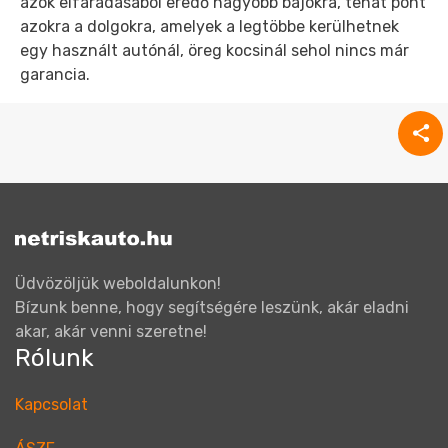
azok elfáradásából eredő nagyobb bajokra, tehát pont
azokra a dolgokra, amelyek a legtöbbe kerülhetnek
egy használt autónál, öreg kocsinál sehol nincs már
garancia.
Üdvözöljük weboldalunkon!
Bízunk benne, hogy segítségére leszünk, akár eladni
akar, akár venni szeretne!
Rólunk
Kapcsolat