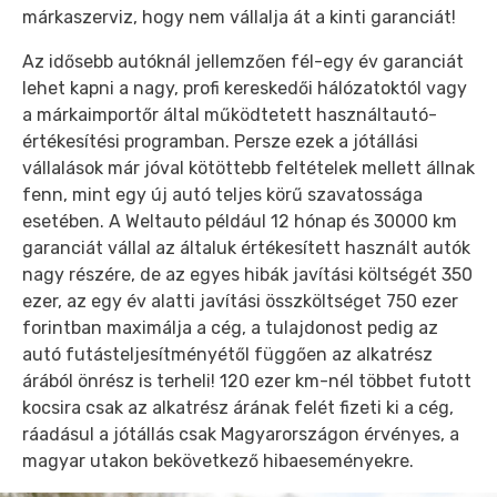
márkaszerviz, hogy nem vállalja át a kinti garanciát!
Az idősebb autóknál jellemzően fél-egy év garanciát
lehet kapni a nagy, profi kereskedői hálózatoktól vagy
a márkaimportőr által működtetett használtautó-
értékesítési programban. Persze ezek a jótállási
vállalások már jóval kötöttebb feltételek mellett állnak
fenn, mint egy új autó teljes körű szavatossága
esetében. A Weltauto például 12 hónap és 30000 km
garanciát vállal az általuk értékesített használt autók
nagy részére, de az egyes hibák javítási költségét 350
ezer, az egy év alatti javítási összköltséget 750 ezer
forintban maximálja a cég, a tulajdonost pedig az
autó futásteljesítményétől függően az alkatrész
árából önrész is terheli! 120 ezer km-nél többet futott
kocsira csak az alkatrész árának felét fizeti ki a cég,
ráadásul a jótállás csak Magyarországon érvényes, a
magyar utakon bekövetkező hibaeseményekre.