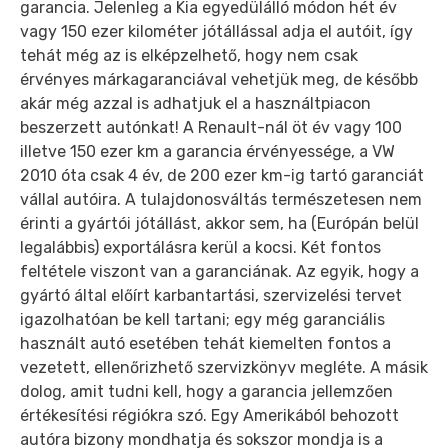
garancia. Jelenleg a Kia egyedülálló módon hét év
vagy 150 ezer kilométer jótállással adja el autóit, így
tehát még az is elképzelhető, hogy nem csak
érvényes márkagaranciával vehetjük meg, de később
akár még azzal is adhatjuk el a használtpiacon
beszerzett autónkat! A Renault-nál öt év vagy 100
illetve 150 ezer km a garancia érvényessége, a VW
2010 óta csak 4 év, de 200 ezer km-ig tartó garanciát
vállal autóira. A tulajdonosváltás természetesen nem
érinti a gyártói jótállást, akkor sem, ha (Európán belül
legalábbis) exportálásra kerül a kocsi. Két fontos
feltétele viszont van a garanciának. Az egyik, hogy a
gyártó által előírt karbantartási, szervizelési tervet
igazolhatóan be kell tartani; egy még garanciális
használt autó esetében tehát kiemelten fontos a
vezetett, ellenőrizhető szervizkönyv megléte. A másik
dolog, amit tudni kell, hogy a garancia jellemzően
értékesítési régiókra szó. Egy Amerikából behozott
autóra bizony mondhatja és sokszor mondja is a