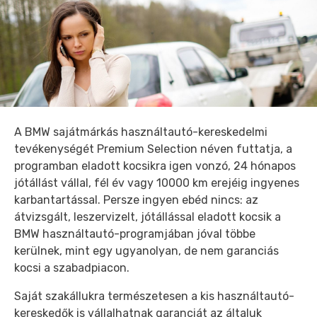
A BMW sajátmárkás használtautó-kereskedelmi
tevékenységét Premium Selection néven futtatja, a
programban eladott kocsikra igen vonzó, 24 hónapos
jótállást vállal, fél év vagy 10000 km erejéig ingyenes
karbantartással. Persze ingyen ebéd nincs: az
átvizsgált, leszervizelt, jótállással eladott kocsik a
BMW használtautó-programjában jóval többe
kerülnek, mint egy ugyanolyan, de nem garanciás
kocsi a szabadpiacon.
Saját szakállukra természetesen a kis használtautó-
kereskedők is vállalhatnak garanciát az általuk