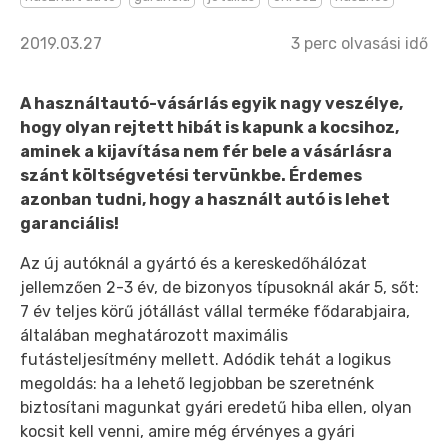
2019.03.27
3
perc olvasási idő
A használtautó-vásárlás egyik nagy veszélye,
hogy olyan rejtett hibát is kapunk a kocsihoz,
aminek a kijavítása nem fér bele a vásárlásra
szánt költségvetési tervünkbe. Érdemes
azonban tudni, hogy a használt autó is lehet
garanciális!
Az új autóknál a gyártó és a kereskedőhálózat
jellemzően 2-3 év, de bizonyos típusoknál akár 5, sőt:
7 év teljes körű jótállást vállal terméke fődarabjaira,
általában meghatározott maximális
futásteljesítmény mellett. Adódik tehát a logikus
megoldás: ha a lehető legjobban be szeretnénk
biztosítani magunkat gyári eredetű hiba ellen, olyan
kocsit kell venni, amire még érvényes a gyári