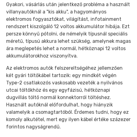
Gyakori, vásárlás után jelentkező probléma a használt
villanyautóknál a "kis akku", a hagyományos
elektromos fogyasztókat, világítást, infotainment
rendszert kiszolgáló 12 voltos akkumulátor hibája. Ezt
persze könnyű pótolni, de némelyik típusnál speciális
méretű, típusú akkura lehet szükség, amelynek magas
ára meglepetés lehet a normál, hétköznapi 12 voltos
akkumulátorokhoz viszonyítva.
Az elektromos autók felszereltségéhez jellemzően
két gyári töltőkábel tartozik: egy mindkét végén
Type-2 csatlakozós vaskosabb vezeték a nyilvános
utcai töltőkhöz és egy egyfázisú, hétköznapi
dugvillás töltő normál konnektorról töltéshez.
Használt autóknál előfordulhat, hogy hiányzik
valamelyik a csomagtartóból. Érdemes tudni, hogy ez
komoly alkutétel, mert egy ilyen kábel értéke százezer
forintos nagyságrendű.