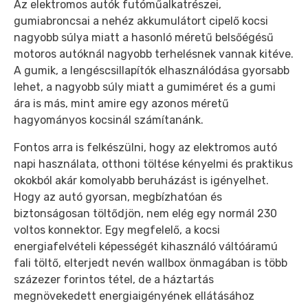
Az elektromos autók futóműalkatrészei,
gumiabroncsai a nehéz akkumulátort cipelő kocsi
nagyobb súlya miatt a hasonló méretű belsőégésű
motoros autóknál nagyobb terhelésnek vannak kitéve.
A gumik, a lengéscsillapítók elhasználódása gyorsabb
lehet, a nagyobb súly miatt a gumiméret és a gumi
ára is más, mint amire egy azonos méretű
hagyományos kocsinál számítanánk.
Fontos arra is felkészülni, hogy az elektromos autó
napi használata, otthoni töltése kényelmi és praktikus
okokból akár komolyabb beruházást is igényelhet.
Hogy az autó gyorsan, megbízhatóan és
biztonságosan töltődjön, nem elég egy normál 230
voltos konnektor. Egy megfelelő, a kocsi
energiafelvételi képességét kihasználó váltóáramú
fali töltő, elterjedt nevén wallbox önmagában is több
százezer forintos tétel, de a háztartás
megnövekedett energiaigényének ellátásához