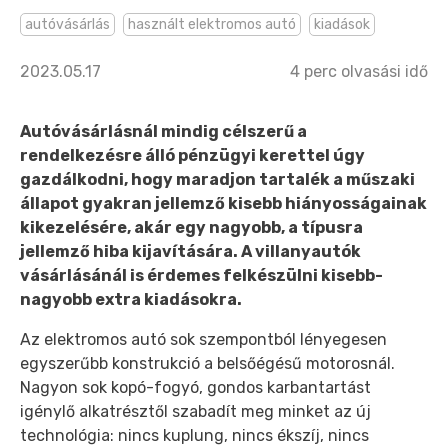
autóvásárlás
használt elektromos autó
kiadások
2023.05.17
4
perc olvasási idő
Autóvásárlásnál mindig célszerű a
rendelkezésre álló pénzügyi kerettel úgy
gazdálkodni, hogy maradjon tartalék a műszaki
állapot gyakran jellemző kisebb hiányosságainak
kikezelésére, akár egy nagyobb, a típusra
jellemző hiba kijavítására. A villanyautók
vásárlásánál is érdemes felkészülni kisebb-
nagyobb extra kiadásokra.
Az elektromos autó sok szempontból lényegesen
egyszerűbb konstrukció a belsőégésű motorosnál.
Nagyon sok kopó-fogyó, gondos karbantartást
igénylő alkatrésztől szabadít meg minket az új
technológia: nincs kuplung, nincs ékszíj, nincs