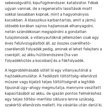
sebességváltó, kipufogórendszer, katalizátor. Fékek
ugyan vannak, de a regeneratív lassítások miatt
sokkal lassabban kopnak, mint a hagyományos
kocsikban. A klasszikus karbantartás, amit a jármű
idősebb korában sajnos hajlamosak elhanyagolni,
netán szándékosan megspórolni a gondatlan
tulajdonosok, a villanyautóknál jellemzően csak egy
éves felülvizsgálatból áll, az összes cserélhető-
cserélendő folyadék pedig, aminek el lehet felejteni a
cseréjét, az akku hűtőrendszere (ha van
folyadékhűtés a kocsiban) és a fékfolyadék.
A legproblémásabb sötét ló egy villanyautónál a
hajtóakkumulátor. A fedélzeti töltöttség-ellenőrző
műszer vagy kijelző teljes töltöttségnél a legtöbb
típusnál úgy-ahogy megmutatja, mennyire veszített
kapacitásából az akku, de igazán pontos felméréshez
egy teljes töltési-merítési ciklusra lenne szükség,
szakértői ellenőrzés mellett. Ha vásárlás után derül ki,