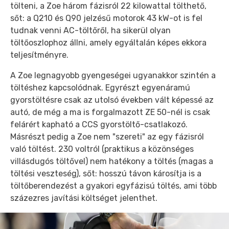
tölteni, a Zoe három fázisról 22 kilowattal tölthető,
sőt: a Q210 és Q90 jelzésű motorok 43 kW-ot is fel
tudnak venni AC-töltőről, ha sikerül olyan
töltőoszlophoz állni, amely egyáltalán képes ekkora
teljesítményre.
A Zoe legnagyobb gyengeségei ugyanakkor szintén a
töltéshez kapcsolódnak. Egyrészt egyenáramú
gyorstöltésre csak az utolsó években vált képessé az
autó, de még a ma is forgalmazott ZE 50-nél is csak
felárért kapható a CCS gyorstöltő-csatlakozó.
Másrészt pedig a Zoe nem "szereti" az egy fázisról
való töltést. 230 voltról (praktikus a közönséges
villásdugós töltővel) nem hatékony a töltés (magas a
töltési veszteség), sőt: hosszú távon károsítja is a
töltőberendezést a gyakori egyfázisú töltés, ami több
százezres javítási költséget jelenthet.