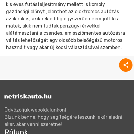
kis éves futásteljesítmény mellett is komoly
gazdasági előnyt jelenthet az elektromos autózás
azoknak is, akiknek eddig egyszerűen nem jött ki a
matek, akik nem tudták pénzügyi érvekkel
alátámasztani a csendes, emissziómentes autózásra
váltás lehetőségét egy olcsóbb belsőégésű motoros
használt vagy akár új kocsi választásával szemben.
Üdvözöljük weboldalunkon!
Bízunk benne, hogy segítségére leszünk, akár eladni
akar, akár venni szeretne!
Rólunk