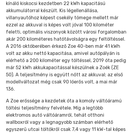
kínáló kiskocsi kezdetben 22 kWh kapacitású
akkumulátorral készült. Kis légellenállása,
villanyautóhoz képest csekély tömege mellett már
ezzel az akkuval is képes volt jóval 100 kilométer
feletti, optimális viszonyok között városi forgalomban
akár 200 kilométeres hatótávolságra egy feltöltéssel.
A 2016 októberében érkező Zoe 40-ben már 41 kWh
volt az akku nettó kapacitása, amivel autópályán is
elérhető a 200 kilométer egy töltéssel, 2019 óta pedig
már 52 kWh akkukapacitással készülnek a Zoék (ZE
50). A teljesítmény is együtt nőtt az akkuval; az első
modellváltozat még csak 90 lóerős volt, a mai már
136.
A Zoe erőssége a kezdetek óta a komoly váltóáramú
töltési teljesítmény felvétele. Míg a legtöbb
elektromos autó váltóáramról, tehát otthoni
wallboxról vagy a legnagyobb számban elérhető
egyszerű utcai töltőkről csak 7,4 vagy 11 kW-tal képes