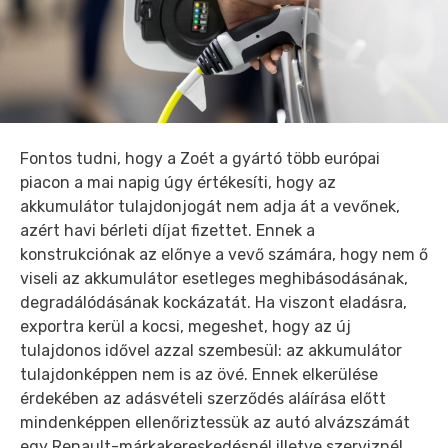
Fontos tudni, hogy a Zoét a gyártó több európai
piacon a mai napig úgy értékesíti, hogy az
akkumulátor tulajdonjogát nem adja át a vevőnek,
azért havi bérleti díjat fizettet. Ennek a
konstrukciónak az előnye a vevő számára, hogy nem ő
viseli az akkumulátor esetleges meghibásodásának,
degradálódásának kockázatát. Ha viszont eladásra,
exportra kerül a kocsi, megeshet, hogy az új
tulajdonos idővel azzal szembesül: az akkumulátor
tulajdonképpen nem is az övé. Ennek elkerülése
érdekében az adásvételi szerződés aláírása előtt
mindenképpen ellenőriztessük az autó alvázszámát
egy Renault-márkakereskedésnél illetve szerviznél.