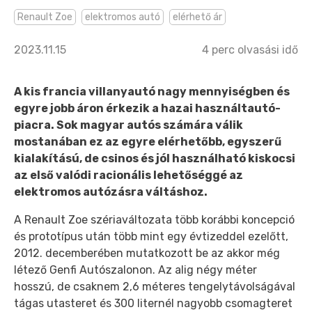
Renault Zoe
elektromos autó
elérhető ár
2023.11.15
4
perc olvasási idő
A kis francia villanyautó nagy mennyiségben és
egyre jobb áron érkezik a hazai használtautó-
piacra. Sok magyar autós számára válik
mostanában ez az egyre elérhetőbb, egyszerű
kialakítású, de csinos és jól használható kiskocsi
az első valódi racionális lehetőséggé az
elektromos autózásra váltáshoz.
A Renault Zoe szériaváltozata több korábbi koncepció
és prototípus után több mint egy évtizeddel ezelőtt,
2012. decemberében mutatkozott be az akkor még
létező Genfi Autószalonon. Az alig négy méter
hosszú, de csaknem 2,6 méteres tengelytávolságával
tágas utasteret és 300 liternél nagyobb csomagteret