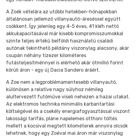
A Zoék vételára az utóbbi hetekben-hónapokban
általánosan jellemző villanyautó-áreséssel együtt
csökkent. Így jelenleg egy 4-5 éves, 41 kWh nettó
akkukapacitásával már kisebb kompromisszumokkal
szinte teljes értékű belföldi használatú családi
autónak tekinthető példány viszonylag alacsony, akár
csupán néhány tízezer kilométeres
futásteljesítménnyel is elérhető akár ötmillió forint
körüli áron - egy új Dacia Sandero áráért.
A Zoe nem a legproblémamentesebb villanyautó,
különösen a relatíve nagy súlyhoz némileg
alultervezett futóműve viseli nehezen a hazai utakat.
Az elektromos technika minimális karbantartási
költségével és a csekély energiafogyasztással viszont
lakossági tarifás, pláne napelemes otthoni töltés
mellett a kocsival megtett kilométerek annyira olcsók
lehetnek, hogy egy Zoéval mai áron már viszonylag