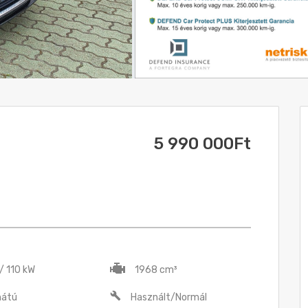
5 990 000Ft
/ 110 kW
1968 cm³
hátú
Használt/Normál