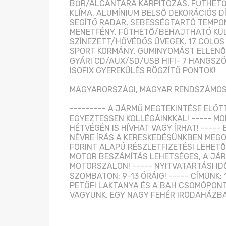
BŐR/ALCANTARA KÁRPITOZÁS, FŰTHETŐ E
KLÍMA, ALUMÍNIUM BELSŐ DEKORÁCIÓS D
SEGÍTŐ RADAR, SEBESSÉGTARTÓ TEMPOM
MENETFÉNY, FŰTHETŐ/BEHAJTHATÓ KÜLS
SZÍNEZETT/HŐVÉDŐS ÜVEGEK, 17 COLOS 
SPORT KORMÁNY, GUMINYOMÁST ELLENŐR
GYÁRI CD/AUX/SD/USB HIFI- 7 HANGSZ
ISOFIX GYEREKÜLÉS RÖGZÍTŐ PONTOK! 

MAGYARORSZÁGI, MAGYAR RENDSZÁMOS-
--------- A JÁRMŰ MEGTEKINTÉSE ELŐT
EGYEZTESSEN KOLLÉGÁINKKAL! ----- MOB
HÉTVÉGÉN IS HÍVHAT VAGY ÍRHAT! -----
NÉVRE ÍRÁS A KERESKEDÉSÜNKBEN MEGOL
FORINT ALAPÚ RÉSZLETFIZETÉSI LEHETŐS
MOTOR BESZÁMÍTÁS LEHETSÉGES, A JÁRMŰ
MOTORSZALON! ----- NYITVATARTÁSI IDŐ
SZOMBATON: 9-13 ÓRÁIG! ----- CÍMÜNK: 
PETŐFI LAKTANYA ÉS A BAH CSOMÓPONT
VAGYUNK, EGY NAGY FEHÉR IRODAHÁZB