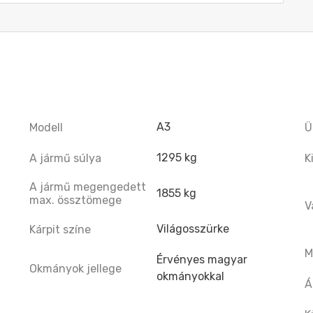
A3
Modell
Ü
1295 kg
A jármű súlya
K
A jármű megengedett
1855 kg
max. össztömege
V
Világosszürke
Kárpit színe
M
Érvényes magyar
Okmányok jellege
okmányokkal
Á