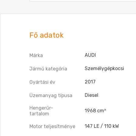
Fő adatok
AUDI
Márka
Személygépkocsi
Jármű kategória
2017
Gyártási év
Diesel
Üzemanyag típusa
Hengerűr-
1968 cm³
tartalom
147 LE / 110 kW
Motor teljesítménye