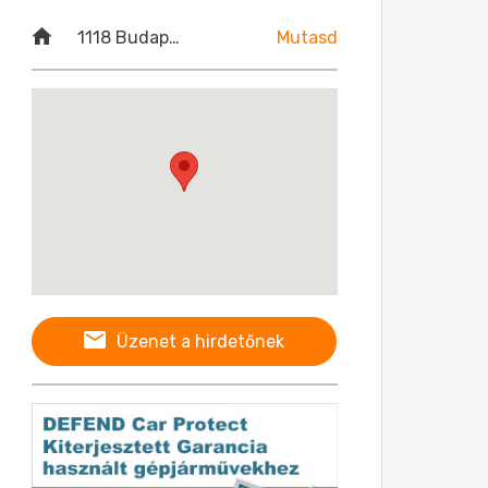
1118 Budapest, Budaörsi út 52.
Mutasd
Üzenet a hirdetőnek