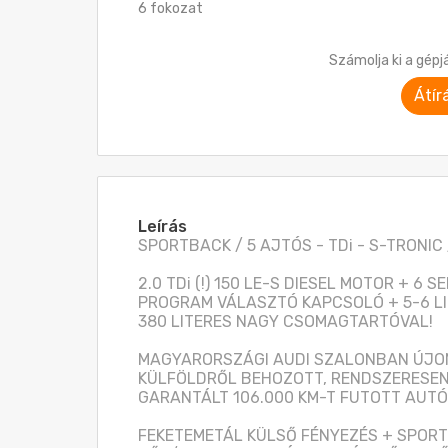
6 fokozat
Számolja ki a gépj
Átír
Leírás
SPORTBACK / 5 AJTÓS - TDi - S-TRONIC 
2.0 TDi (!) 150 LE-S DIESEL MOTOR + 6
PROGRAM VÁLASZTÓ KAPCSOLÓ + 5-6 LI
380 LITERES NAGY CSOMAGTARTÓVAL! 

MAGYARORSZÁGI AUDI SZALONBAN ÚJON
KÜLFÖLDRŐL BEHOZOTT, RENDSZERESEN
GARANTÁLT 106.000 KM-T FUTOTT AUTÓ! 
FEKETEMETÁL KÜLSŐ FÉNYEZÉS + SPORT 