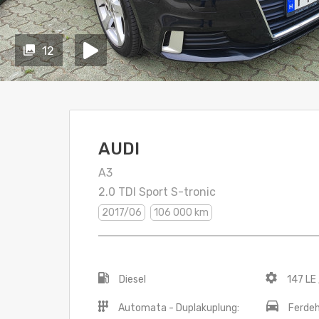
12
AUDI
A3
2.0 TDI Sport S-tronic
2017/06
106 000 km
Diesel
147 LE 
Automata - Duplakuplung:
Ferde