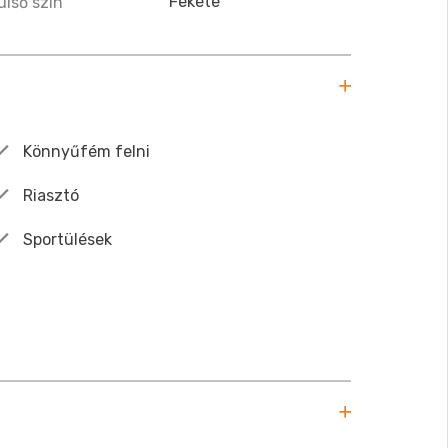
Fekete
ülső szín
Könnyűfém felni
Riasztó
Sportülések