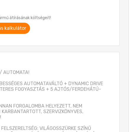
ármű átírásának költségeit!
ás kalkulátor
/ AUTOMATA! 

 SEBESSÉGES AUTOMATAVÁLTÓ + DYNAMIC DRIVE 
TERES FOGYASZTÁS + 5 AJTÓS/FERDEHÁTÚ- 
NAN FORGALOMBA HELYEZETT, NEM 
 KARBANTARTOTT, SZERVIZKÖNYVES, 


FELSZERELTSÉG: VILÁGOSSZÜRKE SZÍNŰ 