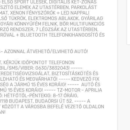
LSŐ SPORT ÜLÉSEK, DIGITÁLIS KÉT-ZÓNÁS 
ÍSZÍTŐ ELEMEK AZ UTASTÉRBEN, PARKOLÁST 
AT, XENON FÉNYSZÓRÓK + LED NAPPALI 
Ő TÜKRÖK, ELEKTROMOS ABLAKOK, GYÁRILAG 
GYÁRI KÖNNYŰFÉM FELNIK, BŐR MULTIFUNKCIÓS 
ZŐ RENDSZER, 7 LÉGZSÁK AZ UTASTÉRBEN, 
ÓRÓVAL + BLUETOOTH TELEFONKIHANGOSÍTÓ ÉS 
 AZONNAL ÁTVEHETŐ/ELVIHETŐ AUTÓ!

T, KÉRJÜK IDŐPONTOT TELEFONON 
IL/SMS/VIBER: 0630/3832043! ----- 
 EREDETISÉGVIZSGÁLAT, BIZTOSÍTÁSKÖTÉS ÉS 
DHATÓ ÉS MEGVÁRHATÓ! ----- KEDVEZŐ FIX 
ÉG A JÁRMŰ 15 ÉVES KORÁIG! -----  AUTÓ ÉS 
 15 ÉVES KORÁIG! ----- TZ-MOTOR - APRILIA 
: HÉTFŐTŐL-PÉNTEKIG: 8-17 ÓRÁIG, 
1118 BUDAPEST, BUDAÖRSI ÚT 52. ----- A 
 KÖZÖTT A VÁROSBA BEFELÉ VEZETŐ OLDALON 
AN!