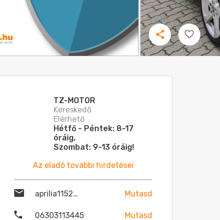
TZ-MOTOR
Kereskedő
Elérhető
Hétfő - Péntek: 8-17
óráig,
Szombat: 9-13 óráig!
Az eladó további hirdetései
aprilia1152@gmail.com
Mutasd
06303113445
Mutasd