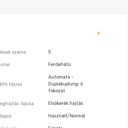
5
lések száma
Ferdehátú
ivitel
Automata -
Duplakuplung: 6
áltó típusa
fokozat
Elsőkerék hajtás
eghajtás típusa
Használt/Normál
llapot