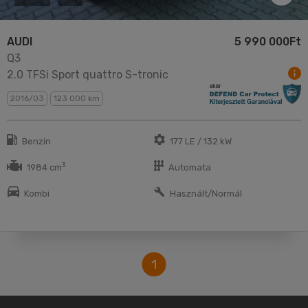
AUDI
5 990 000Ft
Q3
2.0 TFSi Sport quattro S-tronic
2016/03
123 000 km
Benzin
177 LE / 132 kW
3
1984 cm
Automata
Kombi
Használt/Normál
1