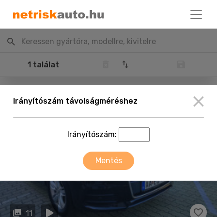
Keressen gyártóra, modellre, kivitelre
1 találat
Irányítószám távolságméréshez
Irányítószám:
Mentés
11