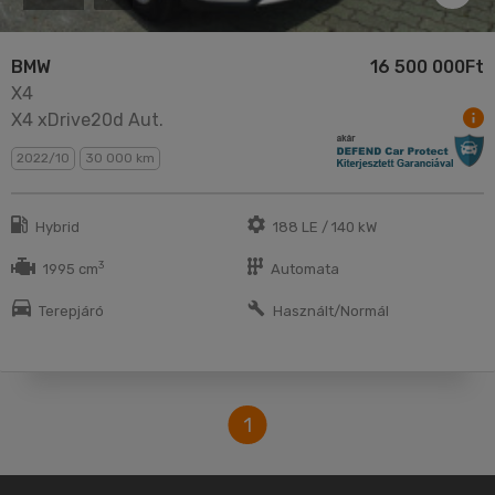
BMW
16 500 000Ft
X4
X4 xDrive20d Aut.
2022/10
30 000 km
Hybrid
188 LE / 140 kW
3
1995 cm
Automata
Terepjáró
Használt/Normál
1