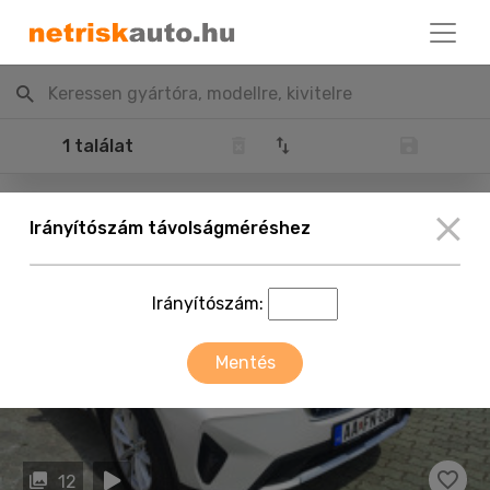
Keressen gyártóra, modellre, kivitelre
1 találat
Irányítószám távolságméréshez
Irányítószám:
Mentés
12