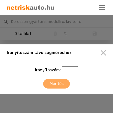
Keressen gyártóra, modellre, kivitelre
0 találat
Irányítószám távolságméréshez
Irányítószám:
Mentés