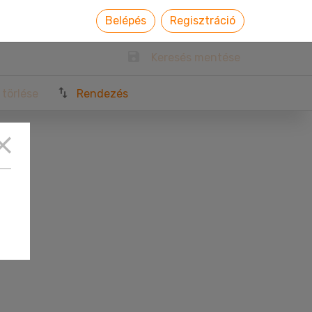
Belépés
Regisztráció
Keresés mentése
 törlése
Rendezés