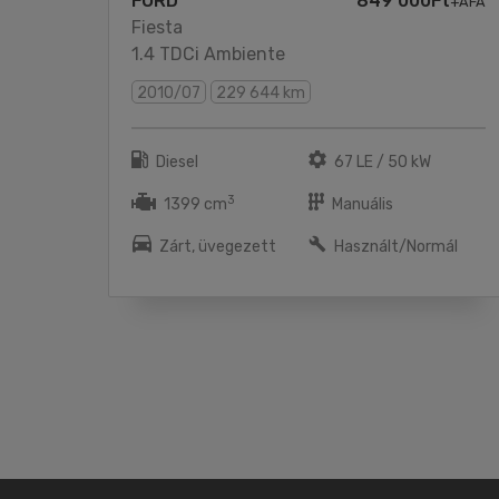
FORD
849 000Ft
+ÁFA
Fiesta
1.4 TDCi Ambiente
2010/07
229 644 km
Diesel
67 LE / 50 kW
3
1399 cm
Manuális
Zárt, üvegezett
Használt/Normál