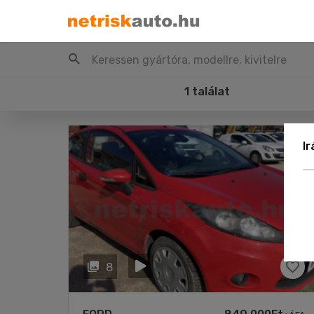
Keressen gyártóra, modellre, kivitelre
1 találat
I
8