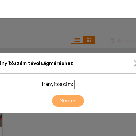
Keresés
rányítószám távolságméréshez
Irányítószám:
Mentés