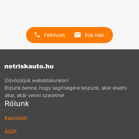
Felhívom
Írok neki
Üdvözöljük weboldalunkon!
Bízunk benne, hogy segítségére leszünk, akár eladni
akar, akár venni szeretne!
Rólunk
Kapcsolat
ÁSZF