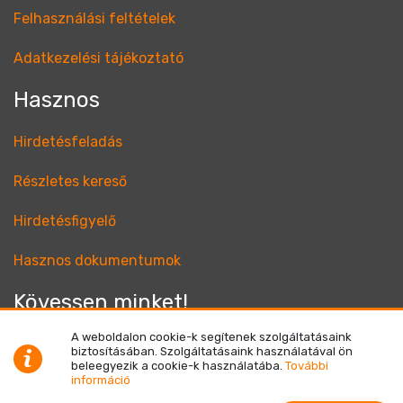
Felhasználási feltételek
Adatkezelési tájékoztató
Hasznos
Hirdetésfeladás
Részletes kereső
Hirdetésfigyelő
Hasznos dokumentumok
Kövessen minket!
A weboldalon cookie-k segítenek szolgáltatásaink
biztosításában. Szolgáltatásaink használatával ön
beleegyezik a cookie-k használatába.
További
információ
© Netrisk Magyarország Kft. 2004 - 2026 Minden jog
fenntartva!