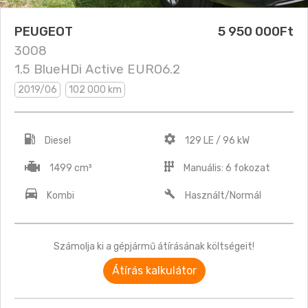
PEUGEOT
5 950 000Ft
3008
1.5 BlueHDi Active EURO6.2
2019/06
102 000 km
Diesel
129 LE / 96 kW
1499 cm³
Manuális: 6 fokozat
Kombi
Használt/Normál
Számolja ki a gépjármű átírásának költségeit!
Átírás kalkulátor