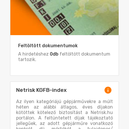
Feltöltött dokumentumok
A hirdetéshez
0db
feltöltött dokumentum
tartozik.
Netrisk KGFB-index
Az ilyen kategóriájú gépjárművekre a múlt
héten az alábbi átlagos, éves díjakon
kötöttek kötelező biztosítást a Netrisk.hu
portálon. A feltüntetett díjak tájékoztató
jellegűek, az adott gépjárműre vonatkozó
konkrét díj mértékét a tulajdonos/