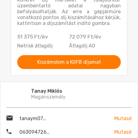
üzembentartó adatai nagyban
befolyásolhatják. Az erre a gépjárműre
vonatkozó pontos díj kiszámításához kérjük,
kattintson a díjszámítást indító gombra.
51 375 Ft/év
72 079 Ft/év
Netrisk átlagdíj
Átlagdíj A0
Kiszámolom a KGFB díjamat
Tanay Miklós
Magánszemély
tanaym07@gmail.com
Mutasd
06309472670
Mutasd