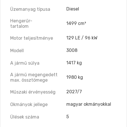
Diesel
Üzemanyag típusa
Hengerűr-
1499 cm³
tartalom
129 LE / 96 kW
Motor teljesítménye
3008
Modell
1417 kg
A jármű súlya
A jármű megengedett
1980 kg
max. össztömege
2027/7
Műszaki érvényesség
magyar okmányokkal
Okmányok jellege
5
Ülések száma