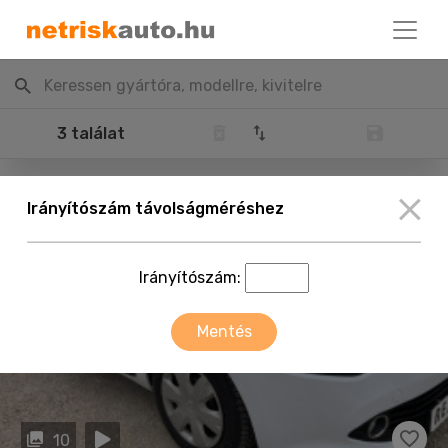
Keressen gyártóra, modellre, kivitelre
3 találat
Irányítószám távolságméréshez
Irányítószám:
Mentés
10