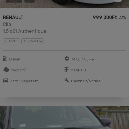
RENAULT
999 000Ft
+ÁFA
Clio
1.5 dCi Authentique
2013/05
313 969 km
Diesel
74 LE / 55 kW
3
1461 cm
Manuális
Zárt, üvegezett
Használt/Normál