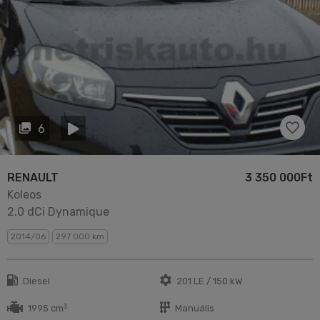
6
RENAULT
3 350 000Ft
Koleos
2.0 dCi Dynamique
2014/06
297 000 km
Diesel
201 LE / 150 kW
3
1995 cm
Manuális