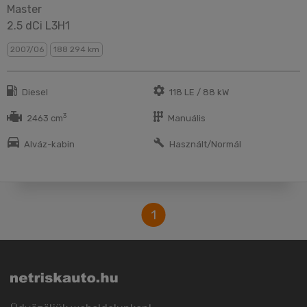
Master
2.5 dCi L3H1
2007/06
188 294 km
Diesel
118 LE / 88 kW
3
2463 cm
Manuális
Alváz-kabin
Használt/Normál
1