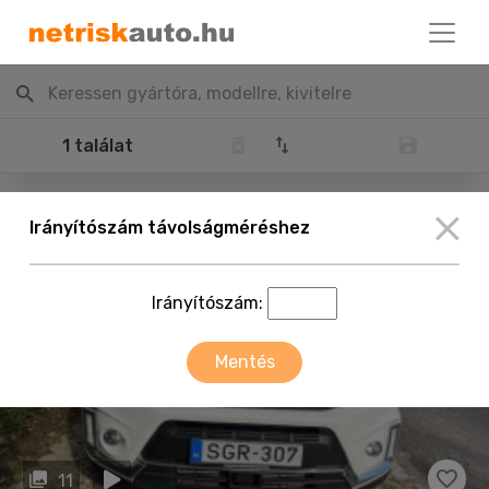
Keressen gyártóra, modellre, kivitelre
1 találat
Irányítószám távolságméréshez
Irányítószám:
Mentés
11