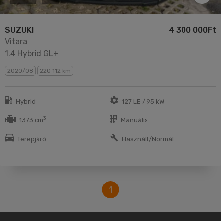
SUZUKI
4 300 000Ft
Vitara
1.4 Hybrid GL+
2020/08
220 112 km
Hybrid
127 LE / 95 kW
3
1373 cm
Manuális
Terepjáró
Használt/Normál
1