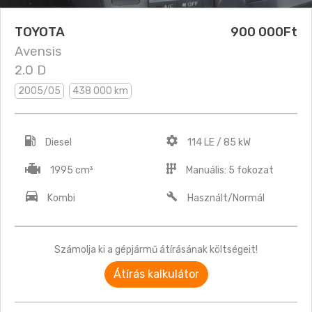
TOYOTA
900 000Ft
Avensis
2.0 D
2005/05
438 000 km
Diesel
114 LE / 85 kW
1995 cm³
Manuális: 5 fokozat
Kombi
Használt/Normál
Számolja ki a gépjármű átírásának költségeit!
Átírás kalkulátor