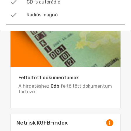
CD-s autórádió
Rádiós magnó
Feltöltött dokumentumok
A hirdetéshez
0db
feltöltött dokumentum
tartozik.
Netrisk KGFB-index