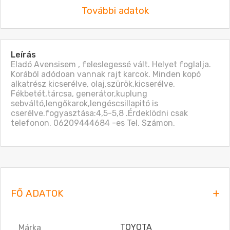
További adatok
Leírás
Eladó Avensisem , feleslegessé vált. Helyet foglalja. 
Korából adódoan vannak rajt karcok. Minden kopó 
alkatrész kicserélve, olaj,szürök,kicserélve. 
Fékbetét,tárcsa, generátor,kuplung 
sebváltó,lengőkarok,lengéscsillapitó is 
cserélve.fogyasztása:4,5-5,8 .Érdeklödni csak 
telefonon. 06209444684 -es Tel. Számon. 
FŐ ADATOK
TOYOTA
Márka