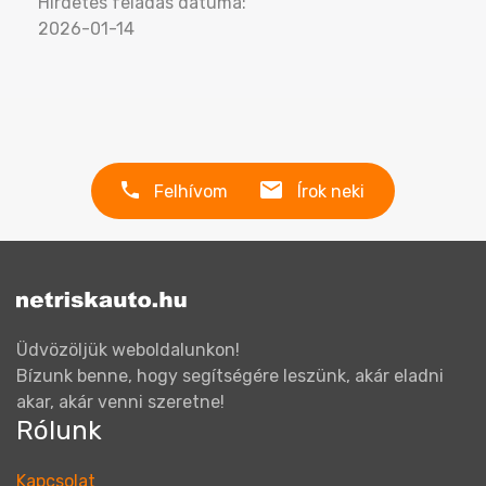
Hirdetés feladás dátuma:
2026-01-14
Felhívom
Írok neki
Üdvözöljük weboldalunkon!
Bízunk benne, hogy segítségére leszünk, akár eladni
akar, akár venni szeretne!
Rólunk
Kapcsolat