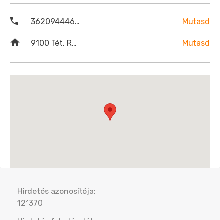
36209444684
Mutasd
9100 Tét, Révai Miklós Utca 45.
Mutasd
Hirdetés azonosítója:
121370