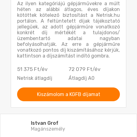
Az ilyen kategóriájú gépjárművekre a múlt
héten az alábbi átlagos, éves díjakon
kötöttek kötelező biztosítást a Netrisk.hu
portálon. A feltüntetett díjak tájékoztató
jellegűek, az adott gépjárműre vonatkozó
konkrét díj mértékét a tulajdonos/
üzembentartó adatai nagyban
befolyásolhatják. Az erre a gépjárműre
vonatkozó pontos díj kiszámításához kérjük,
kattintson a díjszámítást indító gombra.
51 375 Ft/év
72 079 Ft/év
Netrisk átlagdíj
Átlagdíj A0
Kiszámolom a KGFB díjamat
Istvan Grof
Magánszemély