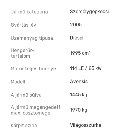
Személygépkocsi
Jármű kategória
2005
Gyártási év
Diesel
Üzemanyag típusa
Hengerűr-
1995 cm³
tartalom
114 LE / 85 kW
Motor teljesítménye
Avensis
Modell
1445 kg
A jármű súlya
A jármű megengedett
1970 kg
max. össztömege
Világosszürke
Kárpit színe