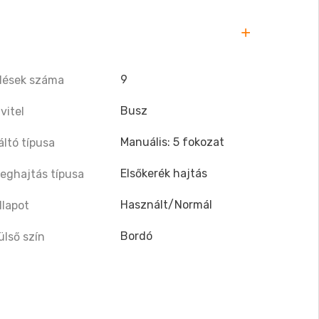
9
lések száma
Busz
ivitel
Manuális: 5 fokozat
áltó típusa
Elsőkerék hajtás
eghajtás típusa
Használt/Normál
llapot
Bordó
ülső szín