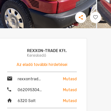
REXXON-TRADE Kft.
Kereskedő
Az eladó további hirdetései
rexxontrade@gmail.com
Mutasd
06209530479
Mutasd
6320 Solt
Mutasd