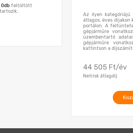
z
0db
feltöltött
artozik.
Az ilyen kategóriájú
átlagos, éves díjakon 
portálon. A feltüntet
gépjárműre vonatkoz
üzembentartó adatai
gépjárműre vonatkoz
kattintson a díjszámít
44 505 Ft/év
Netrisk átlagdíj
Kisz