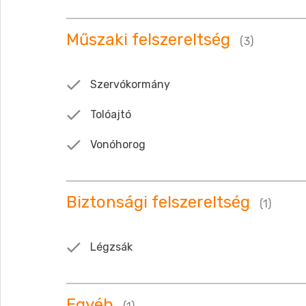
Műszaki felszereltség
(3)
Szervókormány
Tolóajtó
Vonóhorog
Biztonsági felszereltség
(1)
Légzsák
Egyéb