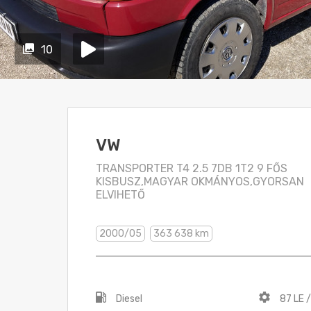
10
VW
TRANSPORTER T4 2.5 7DB 1T2 9 FŐS
KISBUSZ,MAGYAR OKMÁNYOS,GYORSAN
ELVIHETŐ
2000/05
363 638 km
Diesel
87 LE 