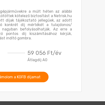
 gépjárművekre a múlt héten az alábbi
kötöttek kötelező biztosítást a Netrisk.hu
ett díjak tájékoztató jellegűek, az adott
ó konkrét díj mértékét a tulajdonos/
 nagyban befolyásolhatják. Az erre a
ó pontos díj kiszámításához kérjük,
ást indító gombra.
59 056 Ft/év
Átlagdíj A0
ámolom a KGFB díjamat