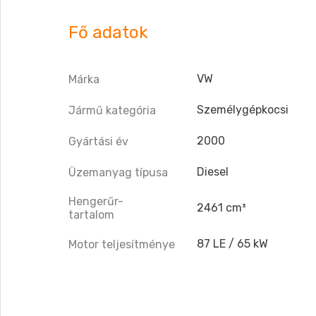
Fő adatok
VW
Márka
Személygépkocsi
Jármű kategória
2000
Gyártási év
Diesel
Üzemanyag típusa
Hengerűr-
2461 cm³
tartalom
87 LE / 65 kW
Motor teljesítménye