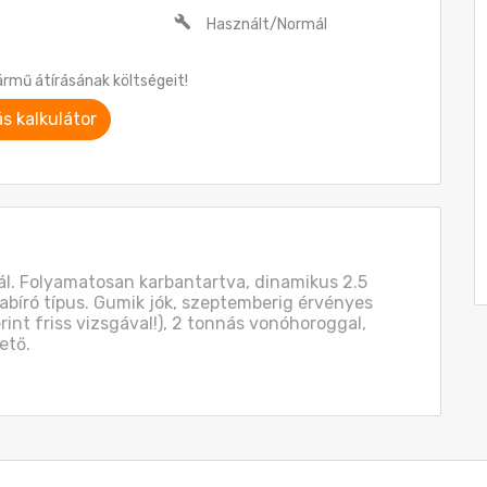
Használt/Normál
ármű átírásának költségeit!
ás kalkulátor
l. Folyamatosan karbantartva, dinamikus 2.5 
pabíró típus. Gumik jók, szeptemberig érvényes 
nt friss vizsgával!), 2 tonnás vonóhoroggal, 
ető.