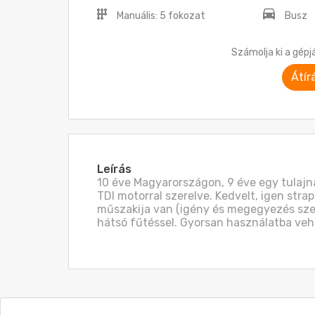
Manuális: 5 fokozat
Busz
Számolja ki a gépj
Átír
Leírás
10 éve Magyarországon, 9 éve egy tulajná
TDI motorral szerelve. Kedvelt, igen stra
műszakija van (igény és megegyezés szeri
hátsó fűtéssel. Gyorsan használatba veh