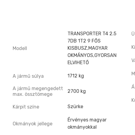
TRANSPORTER T4 2.5
Ü
7DB 1T2 9 FŐS
K
KISBUSZ,MAGYAR
Modell
OKMÁNYOS,GYORSAN
V
ELVIHETŐ
M
1712 kg
A jármű súlya
Á
A jármű megengedett
2700 kg
max. össztömege
K
Szürke
Kárpit színe
Érvényes magyar
Okmányok jellege
okmányokkal