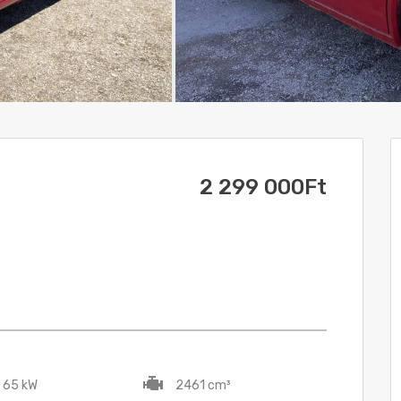
2 299 000Ft
/ 65 kW
2461 cm³