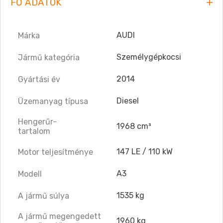
FŐ ADATOK
AUDI
Márka
Személygépkocsi
Jármű kategória
2014
Gyártási év
Diesel
Üzemanyag típusa
Hengerűr-
1968 cm³
tartalom
147 LE / 110 kW
Motor teljesítménye
A3
Modell
1535 kg
A jármű súlya
A jármű megengedett
1960 kg