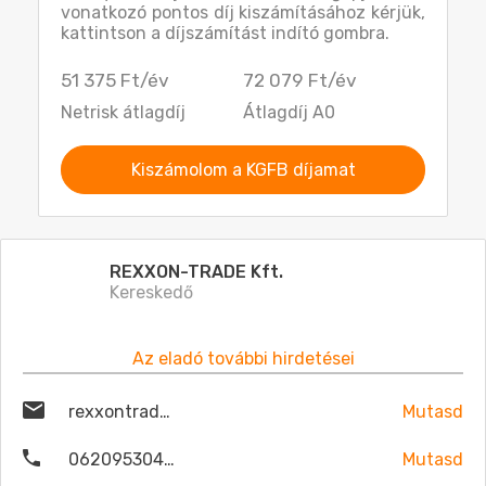
vonatkozó pontos díj kiszámításához kérjük,
kattintson a díjszámítást indító gombra.
51 375 Ft/év
72 079 Ft/év
Netrisk átlagdíj
Átlagdíj A0
Kiszámolom a KGFB díjamat
REXXON-TRADE Kft.
Kereskedő
Az eladó további hirdetései
rexxontrade@gmail.com
Mutasd
06209530479
Mutasd