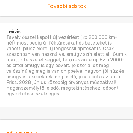
További adatok
Leírás
Tavaly ősszel kapott új vezérlést (kb 200.000 km-
nél), most pedig új féktárcsákat és betéteket is 
kapott, plusz előre új lengéscsillapítókat is. Csak 
szezonban van használva, amúgy szín alatt áll. Gumik 
újak, jó felszereltséggel, tető is szinte új! Ez a 2000-
es crtdi amúgy is egy bevált, jó széria, ez meg 
valószínűleg meg is van chippelve, nagyon jól húz és 
amúgy is a képeknek megfelelő, jó állapotú az autó. 
Friss, 2028 június közepéig érvényes műszakival! 
Magánszemélytől eladó, megtekintéséhez időpont 
egyeztetése szükséges.