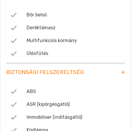
Bőr belső
Deréktámasz
Multifunkciós kormány
Ülésfűtés
BIZTONSÁGI FELSZERELTSÉG
ABS
ASR (kipörgésgátló)
Immobiliser (indításgátló)
Ködlámpa