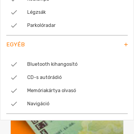
Légzsák
Parkolóradar
EGYÉB
Bluetooth kihangosító
CD-s autórádió
Memóriakártya olvasó
Navigáció