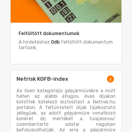
Feltöltött dokumentumok
A hirdetéshez
0db
feltöltött dokumentum
tartozik.
Netrisk KGFB-index
Az ilyen kategóriájú gépjárművekre a múlt
héten az alábbi átlagos, éves díjakon
kötöttek kötelező biztosítást a Netrisk.hu
portálon. A feltüntetett díjak tájékoztató
jellegűek, az adott gépjárműre vonatkozó
konkrét díj mértékét a tulajdonos/
üzembentartó adatai nagyban
befolyásolhatják. Az erre a gépjárműre