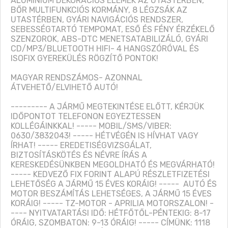
ALUMÍNIUM DEKORÁCIÓS ELEMEK AZ UTASTÉRBEN, 
BŐR MULTIFUNKCIÓS KORMÁNY, 8 LÉGZSÁK AZ 
UTASTÉRBEN, GYÁRI NAVIGÁCIÓS RENDSZER, 
SEBESSÉGTARTÓ TEMPOMAT, ESŐ ÉS FÉNY ÉRZÉKELŐ 
SZENZOROK, ABS-DTC MENETSATABILIZÁLÓ, GYÁRI 
CD/MP3/BLUETOOTH HIFI- 4 HANGSZÓRÓVAL ÉS 
ISOFIX GYEREKÜLÉS RÖGZÍTŐ PONTOK! 

MAGYAR RENDSZÁMOS- AZONNAL 
ÁTVEHETŐ/ELVIHETŐ AUTÓ!

--------- A JÁRMŰ MEGTEKINTÉSE ELŐTT, KÉRJÜK 
IDŐPONTOT TELEFONON EGYEZTESSEN 
KOLLÉGÁINKKAL! ----- MOBIL/SMS/VIBER: 
0630/3832043! ----- HÉTVÉGÉN IS HÍVHAT VAGY 
ÍRHAT! ----- EREDETISÉGVIZSGÁLAT, 
BIZTOSÍTÁSKÖTÉS ÉS NÉVRE ÍRÁS A 
KERESKEDÉSÜNKBEN MEGOLDHATÓ ÉS MEGVÁRHATÓ! 
----- KEDVEZŐ FIX FORINT ALAPÚ RÉSZLETFIZETÉSI 
LEHETŐSÉG A JÁRMŰ 15 ÉVES KORÁIG! -----  AUTÓ ÉS 
MOTOR BESZÁMÍTÁS LEHETSÉGES, A JÁRMŰ 15 ÉVES 
KORÁIG! ----- TZ-MOTOR - APRILIA MOTORSZALON! -
---- NYITVATARTÁSI IDŐ: HÉTFŐTŐL-PÉNTEKIG: 8-17 
ÓRÁIG, SZOMBATON: 9-13 ÓRÁIG! ----- CÍMÜNK: 1118 