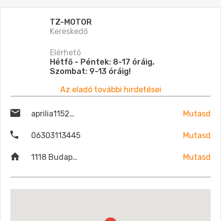
TZ-MOTOR
Kereskedő
Elérhető
Hétfő - Péntek: 8-17 óráig,
Szombat: 9-13 óráig!
Az eladó további hirdetései
aprilia1152@gmail.com
Mutasd
06303113445
Mutasd
1118 Budapest, Budaörsi út 52.
Mutasd