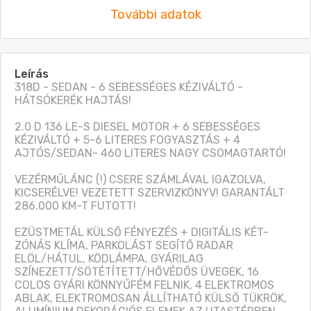
További adatok
Leírás
318D - SEDAN - 6 SEBESSÉGES KÉZIVÁLTÓ - 
HÁTSÓKERÉK HAJTÁS!

2.0 D 136 LE-S DIESEL MOTOR + 6 SEBESSÉGES 
KÉZIVÁLTÓ + 5-6 LITERES FOGYASZTÁS + 4 
AJTÓS/SEDAN- 460 LITERES NAGY CSOMAGTARTÓ! 

VEZÉRMŰLÁNC (!) CSERE SZÁMLÁVAL IGAZOLVA, 
KICSERÉLVE! VEZETETT SZERVIZKÖNYV! GARANTÁLT 
286.000 KM-T FUTOTT!

EZÜSTMETÁL KÜLSŐ FÉNYEZÉS + DIGITÁLIS KÉT-
ZÓNÁS KLÍMA, PARKOLÁST SEGÍTŐ RADAR 
ELÖL/HÁTUL, KÖDLÁMPA, GYÁRILAG 
SZÍNEZETT/SÖTÉTÍTETT/HŐVÉDŐS ÜVEGEK, 16 
COLOS GYÁRI KÖNNYŰFÉM FELNIK, 4 ELEKTROMOS 
ABLAK, ELEKTROMOSAN ÁLLÍTHATÓ KÜLSŐ TÜKRÖK, 