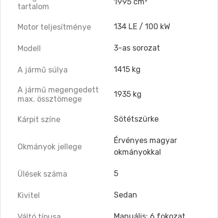
1995 cm³
tartalom
134 LE / 100 kW
Motor teljesítménye
3-as sorozat
Modell
1415 kg
A jármű súlya
A jármű megengedett
1935 kg
max. össztömege
Sötétszürke
Kárpit színe
Érvényes magyar
Okmányok jellege
okmányokkal
5
Ülések száma
Sedan
Kivitel
Manuális: 6 fokozat
Váltó típusa