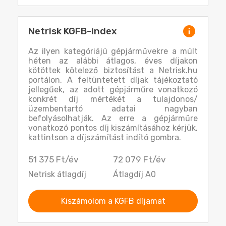
Netrisk KGFB-index
Az ilyen kategóriájú gépjárművekre a múlt
héten az alábbi átlagos, éves díjakon
kötöttek kötelező biztosítást a Netrisk.hu
portálon. A feltüntetett díjak tájékoztató
jellegűek, az adott gépjárműre vonatkozó
konkrét díj mértékét a tulajdonos/
üzembentartó adatai nagyban
befolyásolhatják. Az erre a gépjárműre
vonatkozó pontos díj kiszámításához kérjük,
kattintson a díjszámítást indító gombra.
51 375 Ft/év
72 079 Ft/év
Netrisk átlagdíj
Átlagdíj A0
Kiszámolom a KGFB díjamat