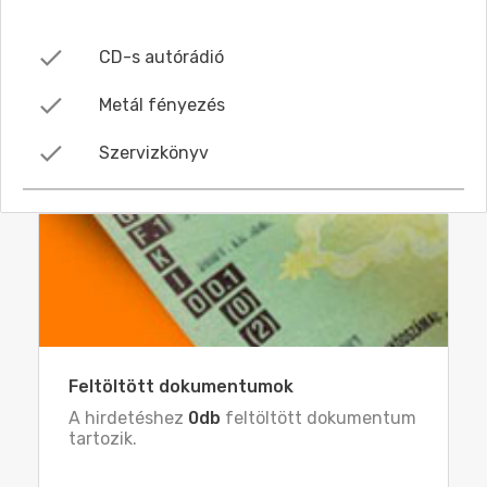
CD-s autórádió
Metál fényezés
Szervizkönyv
Feltöltött dokumentumok
A hirdetéshez
0db
feltöltött dokumentum
tartozik.