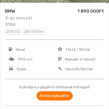
BMW
1 890 000Ft
3-as sorozat
318d
2010/12
286 000 km
Diesel
134 LE / 100 kW
1995 cm³
Manuális: 6 fokozat
Sedan
Használt/Normál
Számolja ki a gépjármű átírásának költségeit!
Átírás kalkulátor