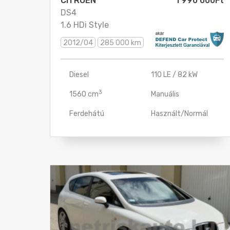
Válasszon!
Válas
Kiterjesztett Garancia köthető hozzá
Könnyűfém felni
Szervizkönyv
Gyártó ország
Német
Francia
Japán
Olas