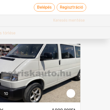
Belépés
Regisztráció
Bezárás
Vételár
-
Ft
Ft
Teljesítmény
kW
LE
3
-
cm
kW
kW
Jármű színe
Válasszon!
volsága tőlem