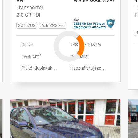
szon!
0
Kereskedők hirdetései
Magánszemélyek hir
Automata váltó
Milyen használatra?
Családi
Városi
Manager
z
Terepjáró
autó
kisautó
autó
és SUV