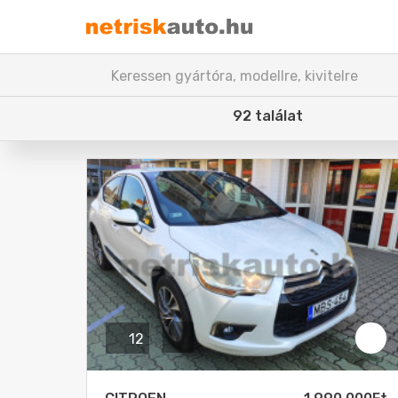
Keressen gyártóra, modellre, kivitelre
Márka
Modell
Válasszon!
Válas
I
Kivitel
Üzema
Válasszon!
Válas
Állapot
Szállí
Válasszon!
Válas
Meghajtás típusa
Klíma