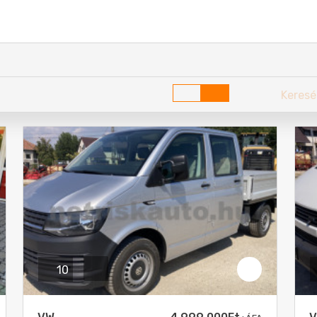
Gyártási év
szon!
-
rányítószám távolságméréshez
nyag
Hengerűrtartalom
Irányítószám:
szon!
3
-
cm
Mentés
tható személyek száma
Ajtók száma
szon!
Válasszon!
Jármű tá