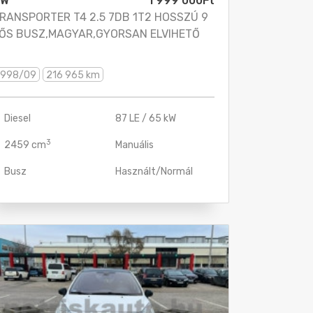
600 km
detései
Elektromos ablak
Részletes kereső
Mutasd
Cabrio