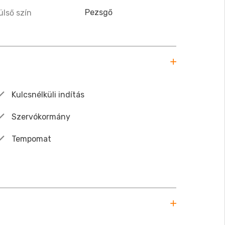
Pezsgő
ülső szín
Kulcsnélküli indítás
Szervókormány
Tempomat