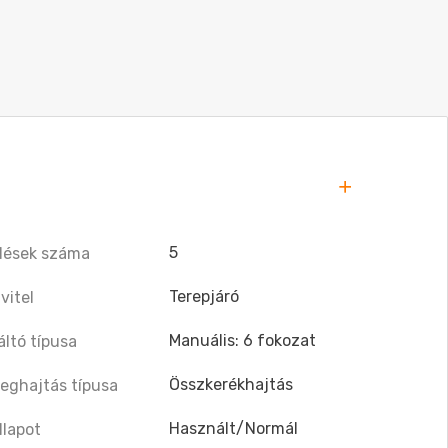
5
lések száma
Terepjáró
ivitel
Manuális: 6 fokozat
áltó típusa
Összkerékhajtás
eghajtás típusa
Használt/Normál
llapot