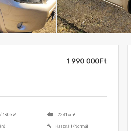
1 990 000Ft
 / 130 kW
2231 cm³
áró
Használt/Normál