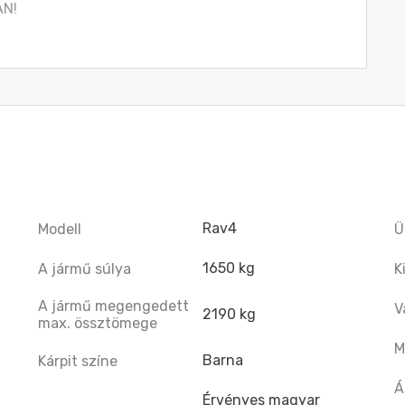
AN!
Rav4
Modell
Ü
1650 kg
A jármű súlya
K
A jármű megengedett
V
2190 kg
max. össztömege
M
Barna
Kárpit színe
Á
Érvényes magyar