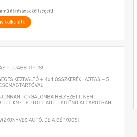
ármű átírásának költségeit!
ás kalkulátor
S - ÚJABB TÍPUS!

SSÉGES KÉZIVÁLTÓ + 4x4 ÖSSZKERÉKHAJTÁS + 5 
CSOMAGTARTÓVAL! 

JONNAN FORGALOMBA HELYEZETT, NEM 
.000 KM-T FUTOTT AUTÓ, KITŰNŐ ÁLLAPOTBAN 
IZKÖNYVES AUTÓ, DE A GÉPKOCSI 