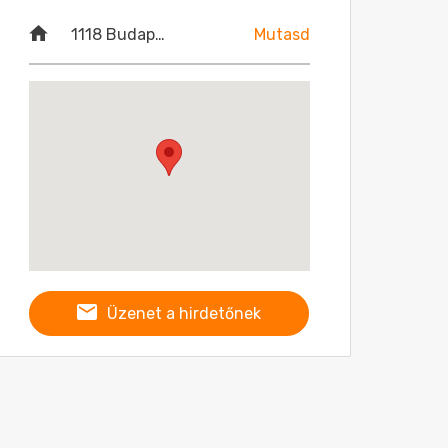
1118 Budapest, Budaörsi út 52.
Mutasd
Üzenet a hirdetőnek