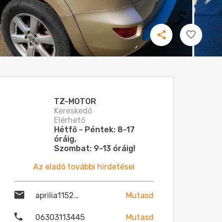
TZ-MOTOR
Kereskedő
Elérhető
Hétfő - Péntek: 8-17
óráig,
Szombat: 9-13 óráig!
Az eladó további hirdetései
aprilia1152@gmail.com
Mutasd
06303113445
Mutasd