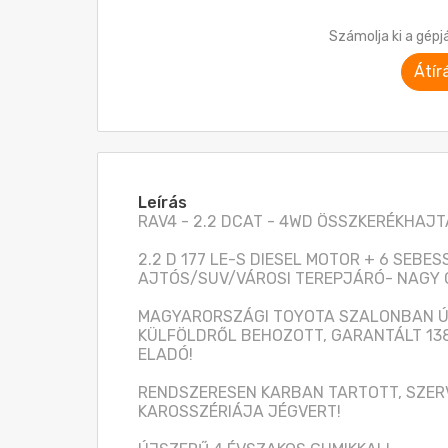
Számolja ki a gépj
Átír
Leírás
RAV4 - 2.2 DCAT - 4WD ÖSSZKERÉKHAJTÁ
2.2 D 177 LE-S DIESEL MOTOR + 6 SEBE
AJTÓS/SUV/VÁROSI TEREPJÁRÓ- NAGY 
MAGYARORSZÁGI TOYOTA SZALONBAN Ú
KÜLFÖLDRŐL BEHOZOTT, GARANTÁLT 138
ELADÓ!

RENDSZERESEN KARBAN TARTOTT, SZERV
KAROSSZÉRIÁJA JÉGVERT!
