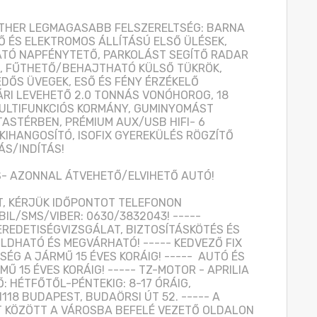
THER LEGMAGASABB FELSZERELTSÉG: BARNA 
 ÉS ELEKTROMOS ÁLLÍTÁSÚ ELSŐ ÜLÉSEK, 
ATÓ NAPFÉNYTETŐ, PARKOLÁST SEGÍTŐ RADAR 
, FŰTHETŐ/BEHAJTHATÓ KÜLSŐ TÜKRÖK, 
ŐS ÜVEGEK, ESŐ ÉS FÉNY ÉRZÉKELŐ 
RI LEVEHETŐ 2.0 TONNÁS VONÓHOROG, 18 
MULTIFUNKCIÓS KORMÁNY, GUMINYOMÁST 
ASTÉRBEN, PRÉMIUM AUX/USB HIFI- 6 
HANGOSÍTÓ, ISOFIX GYEREKÜLÉS RÖGZÍTŐ 
S/INDÍTÁS! 

 AZONNAL ÁTVEHETŐ/ELVIHETŐ AUTÓ!

T, KÉRJÜK IDŐPONTOT TELEFONON 
IL/SMS/VIBER: 0630/3832043! ----- 
 EREDETISÉGVIZSGÁLAT, BIZTOSÍTÁSKÖTÉS ÉS 
DHATÓ ÉS MEGVÁRHATÓ! ----- KEDVEZŐ FIX 
ÉG A JÁRMŰ 15 ÉVES KORÁIG! -----  AUTÓ ÉS 
 15 ÉVES KORÁIG! ----- TZ-MOTOR - APRILIA 
: HÉTFŐTŐL-PÉNTEKIG: 8-17 ÓRÁIG, 
1118 BUDAPEST, BUDAÖRSI ÚT 52. ----- A 
 KÖZÖTT A VÁROSBA BEFELÉ VEZETŐ OLDALON 