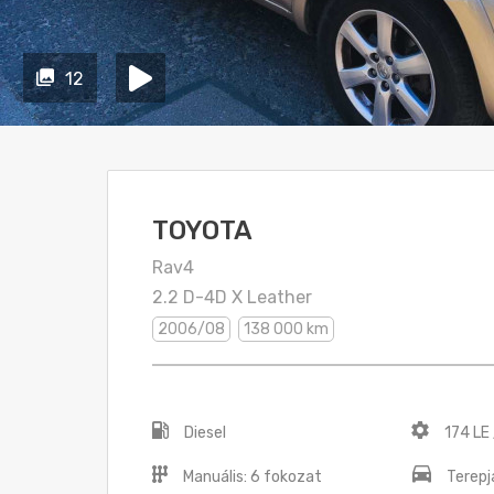
12
TOYOTA
Rav4
2.2 D-4D X Leather
2006/08
138 000 km
Diesel
174 LE
Manuális: 6 fokozat
Terepj