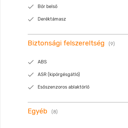
Bőr belső
Deréktámasz
Biztonsági felszereltség
(9)
ABS
ASR (kipörgésgátló)
Esőszenzoros ablaktörlő
Egyéb
(8)