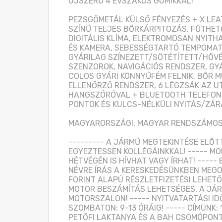
ÚJSZERŰ 4 ÉVSZAKOS GUMIKKAL!

PEZSGŐMETÁL KÜLSŐ FÉNYEZÉS + X LEA
SZÍNŰ TELJES BŐRKÁRPITOZÁS, FŰTHETŐ
DIGITÁLIS KLÍMA, ELEKTROMOSAN NYITH
ÉS KAMERA, SEBESSÉGTARTÓ TEMPOMAT
GYÁRILAG SZÍNEZETT/SÖTÉTÍTETT/HŐVÉD
SZENZOROK, NAVIGÁCIÓS RENDSZER, GYÁ
COLOS GYÁRI KÖNNYŰFÉM FELNIK, BŐR 
ELLENŐRZŐ RENDSZER, 6 LÉGZSÁK AZ UT
HANGSZÓRÓVAL + BLUETOOTH TELEFONKI
PONTOK ÉS KULCS-NÉLKÜLI NYITÁS/ZÁRÁ
MAGYARORSZÁGI, MAGYAR RENDSZÁMOS-
--------- A JÁRMŰ MEGTEKINTÉSE ELŐT
EGYEZTESSEN KOLLÉGÁINKKAL! ----- MOB
HÉTVÉGÉN IS HÍVHAT VAGY ÍRHAT! -----
NÉVRE ÍRÁS A KERESKEDÉSÜNKBEN MEGOL
FORINT ALAPÚ RÉSZLETFIZETÉSI LEHETŐS
MOTOR BESZÁMÍTÁS LEHETSÉGES, A JÁRMŰ
MOTORSZALON! ----- NYITVATARTÁSI IDŐ
SZOMBATON: 9-13 ÓRÁIG! ----- CÍMÜNK: 
PETŐFI LAKTANYA ÉS A BAH CSOMÓPONT