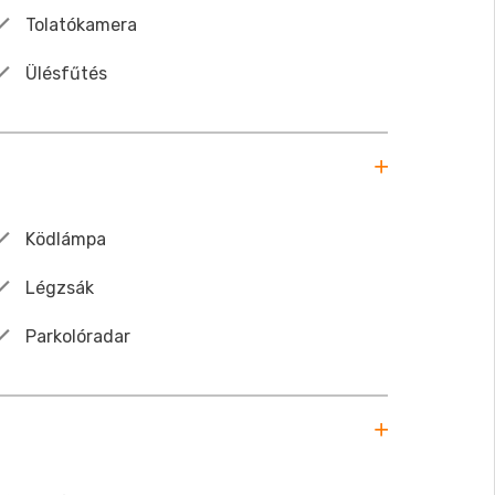
Tolatókamera
Ülésfűtés
Ködlámpa
Légzsák
Parkolóradar