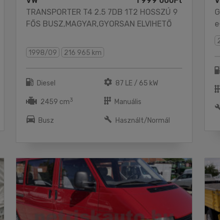
VW
1 999 000Ft
TRANSPORTER T4 2.5 7DB 1T2 HOSSZÚ 9
G
FŐS BUSZ,MAGYAR,GYORSAN ELVIHETŐ
e
1998/09
216 965 km
Diesel
87 LE / 65 kW
3
2459 cm
Manuális
Busz
Használt/Normál