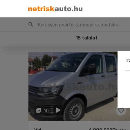
Keressen gyártóra, modellre, kivitelre
15 találat
I
10