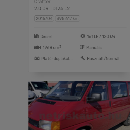
Crafter
2.0 CR TDI 35 L2
2015/04
395 617 km
Diesel
161 LE / 120 kW
3
1968 cm
Manuális
Plató-duplakabnin
Használt/Normál