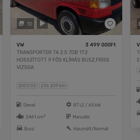
10
VW
3 499 000Ft
TRANSPORTER T4 2.5 7DB 1T2
T
HOSSZÍTOTT 9 FŐS KLÍMÁS BUSZ,FRISS
2
VIZSGA
2001/05
236 209 km
Diesel
87 LE / 65 kW
3
2461 cm
Manuális
Busz
Használt/Normál