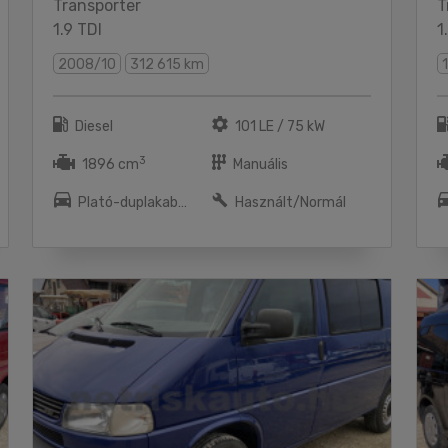
Transporter
T
1.9 TDI
1
2008/10
312 615 km
Diesel
101 LE / 75 kW
3
1896 cm
Manuális
Plató-duplakabnin
Használt/Normál