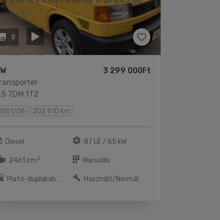
9
VW
3 299 000Ft
ransporter
.5 7DM 1T2
2001/06
202 510 km
Diesel
87 LE / 65 kW
3
2461 cm
Manuális
Plató-duplakabnin
Használt/Normál