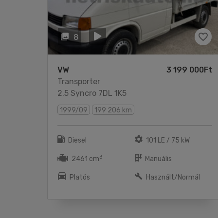
8
VW
3 199 000Ft
Transporter
2.5 Syncro 7DL 1K5
1999/09
199 206 km
Diesel
101 LE / 75 kW
3
2461 cm
Manuális
Platós
Használt/Normál