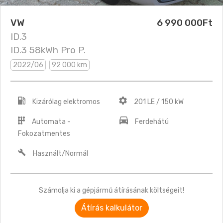
VW
6 990 000Ft
ID.3
ID.3 58kWh Pro P.
2022/06
92 000 km
Kizárólag elektromos
201 LE / 150 kW
Automata -
Ferdehátú
Fokozatmentes
Használt/Normál
Számolja ki a gépjármű átírásának költségeit!
Átírás kalkulátor