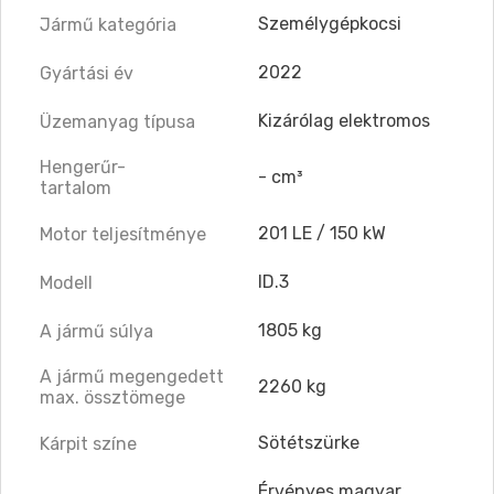
Személygépkocsi
Jármű kategória
2022
Gyártási év
Kizárólag elektromos
Üzemanyag típusa
Hengerűr-
- cm³
tartalom
201 LE / 150 kW
Motor teljesítménye
ID.3
Modell
1805 kg
A jármű súlya
A jármű megengedett
2260 kg
max. össztömege
Sötétszürke
Kárpit színe
Érvényes magyar