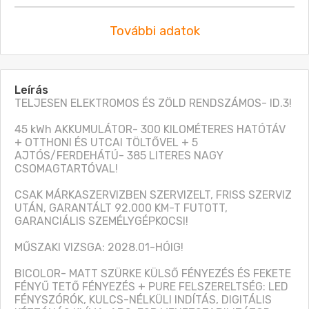
További adatok
Leírás
TELJESEN ELEKTROMOS ÉS ZÖLD RENDSZÁMOS- ID.3!

45 kWh AKKUMULÁTOR- 300 KILOMÉTERES HATÓTÁV 
+ OTTHONI ÉS UTCAI TÖLTŐVEL + 5 
AJTÓS/FERDEHÁTÚ- 385 LITERES NAGY 
CSOMAGTARTÓVAL!

CSAK MÁRKASZERVIZBEN SZERVIZELT, FRISS SZERVIZ 
UTÁN, GARANTÁLT 92.000 KM-T FUTOTT, 
GARANCIÁLIS SZEMÉLYGÉPKOCSI!

MŰSZAKI VIZSGA: 2028.01-HÓIG!

BICOLOR- MATT SZÜRKE KÜLSŐ FÉNYEZÉS ÉS FEKETE 
FÉNYŰ TETŐ FÉNYEZÉS + PURE FELSZERELTSÉG: LED 
FÉNYSZÓRÓK, KULCS-NÉLKÜLI INDÍTÁS, DIGITÁLIS 