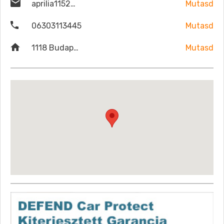
aprilia1152@gmail.com
Mutasd
06303113445
Mutasd
1118 Budapest, Budaörsi út 52.
Mutasd