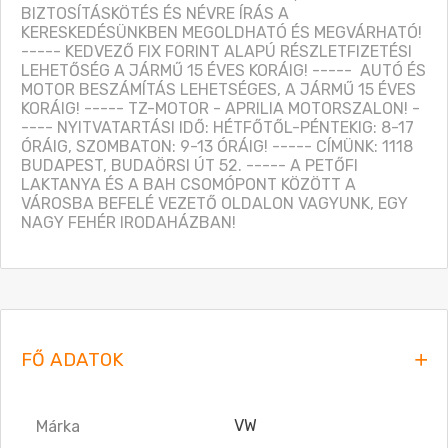
BIZTOSÍTÁSKÖTÉS ÉS NÉVRE ÍRÁS A 
KERESKEDÉSÜNKBEN MEGOLDHATÓ ÉS MEGVÁRHATÓ! 
----- KEDVEZŐ FIX FORINT ALAPÚ RÉSZLETFIZETÉSI 
LEHETŐSÉG A JÁRMŰ 15 ÉVES KORÁIG! -----  AUTÓ ÉS 
MOTOR BESZÁMÍTÁS LEHETSÉGES, A JÁRMŰ 15 ÉVES 
KORÁIG! ----- TZ-MOTOR - APRILIA MOTORSZALON! -
---- NYITVATARTÁSI IDŐ: HÉTFŐTŐL-PÉNTEKIG: 8-17 
ÓRÁIG, SZOMBATON: 9-13 ÓRÁIG! ----- CÍMÜNK: 1118 
BUDAPEST, BUDAÖRSI ÚT 52. ----- A PETŐFI 
LAKTANYA ÉS A BAH CSOMÓPONT KÖZÖTT A 
VÁROSBA BEFELÉ VEZETŐ OLDALON VAGYUNK, EGY 
NAGY FEHÉR IRODAHÁZBAN!
FŐ ADATOK
VW
Márka