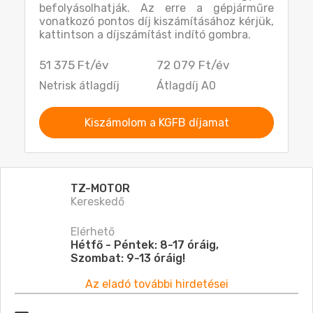
befolyásolhatják. Az erre a gépjárműre
vonatkozó pontos díj kiszámításához kérjük,
kattintson a díjszámítást indító gombra.
51 375 Ft/év
72 079 Ft/év
Netrisk átlagdíj
Átlagdíj A0
Kiszámolom a KGFB díjamat
TZ-MOTOR
Kereskedő
Elérhető
Hétfő - Péntek: 8-17 óráig,
Szombat: 9-13 óráig!
Az eladó további hirdetései