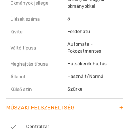
Okmányok jellege
okmányokkal
5
Ülések száma
Ferdehátú
Kivitel
Automata -
Váltó típusa
Fokozatmentes
Hátsókerék hajtás
Meghajtás típusa
Használt/Normál
Állapot
Szürke
Külső szín
MŰSZAKI FELSZERELTSÉG
Centrálzár