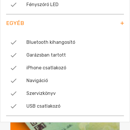
Fényszóró LED
EGYÉB
Bluetooth kihangosító
Garázsban tartott
iPhone csatlakozó
Navigáció
Szervizkönyv
USB csatlakozó