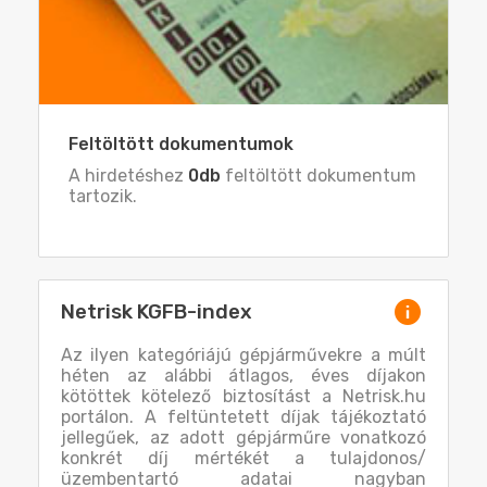
Feltöltött dokumentumok
A hirdetéshez
0db
feltöltött dokumentum
tartozik.
Netrisk KGFB-index
Az ilyen kategóriájú gépjárművekre a múlt
héten az alábbi átlagos, éves díjakon
kötöttek kötelező biztosítást a Netrisk.hu
portálon. A feltüntetett díjak tájékoztató
jellegűek, az adott gépjárműre vonatkozó
konkrét díj mértékét a tulajdonos/
üzembentartó adatai nagyban