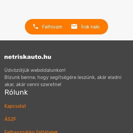
Felhívom
Írok neki
Üdvözöljük weboldalunkon!
Bízunk benne, hogy segítségére leszünk, akár eladni
akar, akár venni szeretne!
Rólunk
Kapcsolat
ÁSZF
Felhasználási feltételek