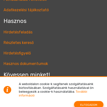
Adatkezelési tájékoztató
Hasznos
Hirdetésfeladás
Részletes kereső
Hirdetésfigyelő
Hasznos dokumentumok
Kövessen minket!
A weboldalon cookie-k segítenek szolgáltatásaink
biztosításában. Szolgáltatásaink használatával ön
beleegyezik a cookie-k használatába.
További
információ
© Netrisk Magyarország Kft. 2004 - 2026 Minden jog
fenntartva!
ELFOGADOM