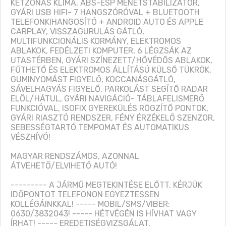
KÉTZÓNÁS KLÍMA, ABS-ESP MENETSTABILIZÁTOR, 
GYÁRI USB HIFI- 7 HANGSZÓRÓVAL + BLUETOOTH 
TELEFONKIHANGOSÍTÓ + ANDROID AUTO ÉS APPLE 
CARPLAY, VISSZAGURULÁS GÁTLÓ, 
MULTIFUNKCIONÁLIS KORMÁNY, ELEKTROMOS 
ABLAKOK, FEDÉLZETI KOMPUTER, 6 LÉGZSÁK AZ 
UTASTÉRBEN, GYÁRI SZÍNEZETT/HŐVÉDŐS ABLAKOK, 
FŰTHETŐ ÉS ELEKTROMOS ÁLLÍTÁSÚ KÜLSŐ TÜKRÖK, 
GUMINYOMÁST FIGYELŐ, KOCCANÁSGÁTLÓ, 
SÁVELHAGYÁS FIGYELŐ, PARKOLÁST SEGÍTŐ RADAR 
ELÖL/HÁTUL, GYÁRI NAVIGÁCIÓ- TÁBLAFELISMERŐ 
FUNKCIÓVAL, ISOFIX GYEREKÜLÉS RÖGZÍTŐ PONTOK, 
GYÁRI RIASZTÓ RENDSZER, FÉNY ÉRZÉKELŐ SZENZOR, 
SEBESSÉGTARTÓ TEMPOMAT ÉS AUTOMATIKUS 
VÉSZHÍVÓ!

MAGYAR RENDSZÁMOS, AZONNAL 
ÁTVEHETŐ/ELVIHETŐ AUTÓ!

--------- A JÁRMŰ MEGTEKINTÉSE ELŐTT, KÉRJÜK 
IDŐPONTOT TELEFONON EGYEZTESSEN 
KOLLÉGÁINKKAL! ----- MOBIL/SMS/VIBER: 
0630/3832043! ----- HÉTVÉGÉN IS HÍVHAT VAGY 
ÍRHAT! ----- EREDETISÉGVIZSGÁLAT, 