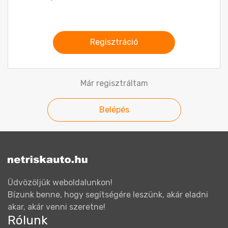
Regisztráció
Már regisztráltam
Belépés
Üdvözöljük weboldalunkon!
Bízunk benne, hogy segítségére leszünk, akár eladni
akar, akár venni szeretne!
Rólunk