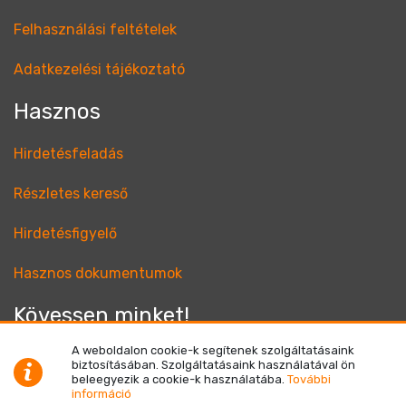
Felhasználási feltételek
Adatkezelési tájékoztató
Hasznos
Hirdetésfeladás
Részletes kereső
Hirdetésfigyelő
Hasznos dokumentumok
Kövessen minket!
A weboldalon cookie-k segítenek szolgáltatásaink
biztosításában. Szolgáltatásaink használatával ön
beleegyezik a cookie-k használatába.
További
információ
© Netrisk Magyarország Kft. 2004 - 2026 Minden jog