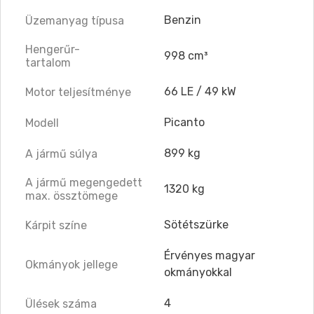
Benzin
Üzemanyag típusa
Hengerűr-
998 cm³
tartalom
66 LE / 49 kW
Motor teljesítménye
Picanto
Modell
899 kg
A jármű súlya
A jármű megengedett
1320 kg
max. össztömege
Sötétszürke
Kárpit színe
Érvényes magyar
Okmányok jellege
okmányokkal
4
Ülések száma